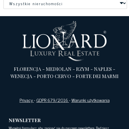
FLORENCJA
-
MEDIOLAN
-
RZYM
-
NAPLES
-
WENECJA
-
PORTO CERVO
-
FORTE DEI MARMI
Privacy
-
GDPR 679/2016
-
Warunki użytkowania
NEWSLETTER
Wypełnij formularz, aby zapisać się do naszego newslettera. Będziesz