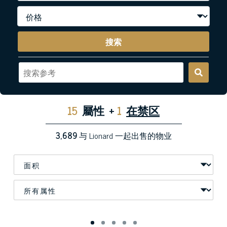
搜索
15
屬性
+
1
在禁区
3,689
与 Lionard 一起出售的物业