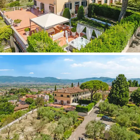
hardhouten vloer
, verfraaid met smetteloos witte
sierzuilen en een majestueuze
open haard van 'pietra
serena',
te midden van vergulde spiegels en
cassetteplafonds van zeldzame elegantie. Een op maat
gemaakte smeedijzeren trap verbindt harmonieus de
verschillende verdiepingen en slingert zich een weg
door kamers die zijn versierd met klassieke
kunstwerken en gebeeldhouwde bustes, die de
residentie een gecultiveerd en onderscheidend karakter
verlenen. Op de begane grond verwelkomt een
dubbele
ontvangsthal
met zichtbare balken en een stenen
open haard gasten in een warme en verfijnde sfeer,
aangevuld met een formele eetkamer en badkamers
afgewerkt met
fijn marmer.
De benedenverdieping is een toonbeeld van
exclusieve