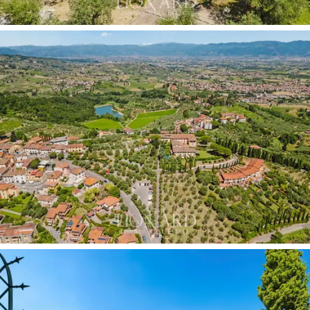
gastvrijheid,
met als blikvanger een meesterlijke
keuken ontworpen door
Officina Gullo
. Dit
technologische hoogstandje is voorzien van een 180
cm brede kookplaat, een drievoudige oven en
professionele water- en koffiesystemen, te midden van
opvallende terracotta bogen en een imposant
kookeiland
van geaderd marmer
. De ruimte loopt
over in een intieme eetkamer met een werkende open
haard en een charmante zithoek, die naadloos aansluit
op het
monumentale terras van 200 m².
Omgeven
door historische balustrades en beschut door
eeuwenoude bomen, biedt dit privé-uitkijkpunt een
verwarmde jacuzzi
, een prieel en een gastronomische
ruimte met een houtgestookte oven. Het is de
perfecte setting voor
prestigieuze recepties,
met op
de achtergrond het groen van het park en de eindeloze