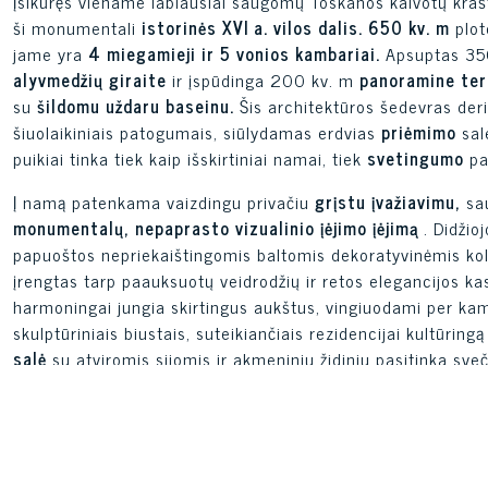
Įsikūręs viename labiausiai saugomų Toskanos kalvotų kraš
ši monumentali
istorinės XVI a. vilos dalis.
650 kv. m
plot
jame yra
4 miegamieji ir 5 vonios kambariai.
Apsuptas 350
alyvmedžių giraite
ir įspūdinga 200 kv. m
panoramine ter
su
šildomu uždaru baseinu.
Šis architektūros šedevras deri
šiuolaikiniais patogumais, siūlydamas erdvias
priėmimo
sale
puikiai tinka tiek kaip išskirtiniai namai, tiek
svetingumo
pa
Į namą patenkama vaizdingu privačiu
grįstu įvažiavimu,
sau
monumentalų, nepaprasto vizualinio įėjimo įėjimą
. Didžioj
papuoštos nepriekaištingomis baltomis dekoratyvinėmis kol
įrengtas tarp paauksuotų veidrodžių ir retos elegancijos kase
harmoningai jungia skirtingus aukštus, vingiuodami per kamb
skulptūriniais biustais, suteikiančiais rezidencijai kultūring
salė
su atviromis sijomis ir akmeniniu židiniu pasitinka sveči
valgomasis ir vonios kambariai, apdailinti
puikiu marmuru.
Apatinis aukštas – tai
elitinio svetingumo šventė,
kurioje 
virtuvė. Šis technologinis šedevras gali pasigirti 180 cm sk
vandens bei kavos sistemomis, įrengtomis tarp įspūdingų t