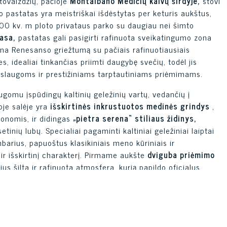
tovaizdžių, pačioje
Montalbano Medičių kalvų širdyje,
stovi
o pastatas yra meistriškai išdėstytas per keturis aukštus,
0 kv. m ploto privataus parko su daugiau nei šimto
asa,
pastatas gali pasigirti rafinuota sveikatingumo zona
na Renesanso griežtumą su pačiais rafinuotiausiais
s, idealiai tinkančias priimti daugybę svečių, todėl jis
slaugoms ir prestižiniams tarptautiniams priėmimams.
gomu įspūdingų kaltinių geležinių vartų, vedančių į
oje salėje yra
išskirtinės inkrustuotos medinės grindys
,
onomis, ir didingas
„pietra serena“ stiliaus židinys,
tinių lubų. Specialiai pagaminti kaltiniai geležiniai laiptai
arius, papuoštus klasikiniais meno kūriniais ir
ą ir išskirtinį charakterį. Pirmame aukšte
dviguba priėmimo
us šilta ir rafinuota atmosfera, kurią papildo oficialus
dominuoja meistriškai
„Officina Gullo“
suprojektuota
ersmens kaitlente, triguba orkaite ir profesionaliomis
erakotos arkų ir įspūdingos
gyslų raštuoto marmuro
salos.