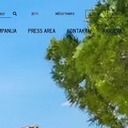
ĮEITI
MĖGSTAMAS
LTU
€
PANIJA
PRESS AREA
KONTAKTAI
KARJERA