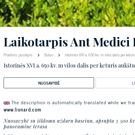
Laikotarpis Ant Medic
Pradinis puslapis
Butas
Istorinės XVI a. 650 kv. m vilos dalis per ketur
Istorinės XVI a. 650 kv. m vilos dalis per keturis aukšt
NUOSAVYBĖ
L
The description is automatically translated while we tra
www.lionard.com
Nuosavybė su šildomu uždaru baseinu, apsupta 3 500 kv
panoramine terasa