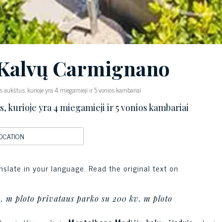
i Kalvų Carmignano
is aukštus, kurioje yra 4 miegamieji ir 5 vonios kambariai
us, kurioje yra 4 miegamieji ir 5 vonios kambariai
OCATION
nslate in your language. Read the original text on
. m ploto privataus parko su 200 kv. m ploto