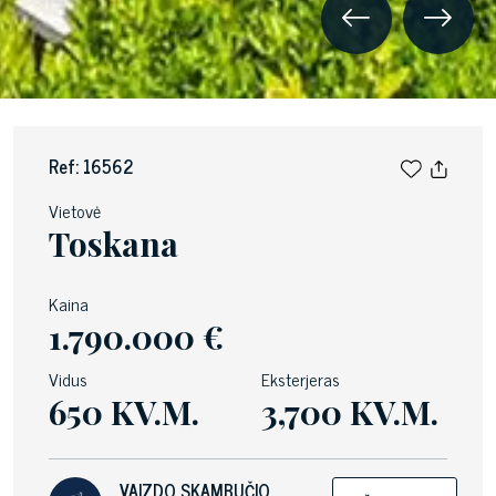
Ref: 16562
Vietovė
Toskana
Kaina
1.790.000 €
Vidus
Eksterjeras
650 KV.M.
3,700 KV.M.
VAIZDO SKAMBUČIO