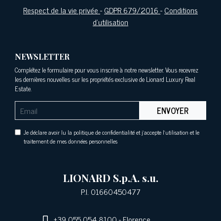
Respect de la vie privée
-
GDPR 679/2016
-
Conditions
d'utilisation
NEWSLETTER
Complétez le formulaire pour vous inscrire à notre newsletter. Vous recevrez
les dernières nouvelles sur les propriétés exclusive de Lionard Luxury Real
Estate.
ENVOYER
Je déclare avoir lu la politique de confidentialité et j'accepte l'utilisation et le
traitement de mes données personnelles
LIONARD S.p.A. s.u.
P.I. 01660450477
+39 055 054 8100
- Florence