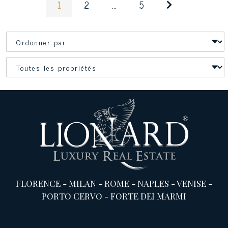
1
2
...
5
FLORENCE
-
MILAN
-
ROME
-
NAPLES
-
VENISE
-
PORTO CERVO
-
FORTE DEI MARMI