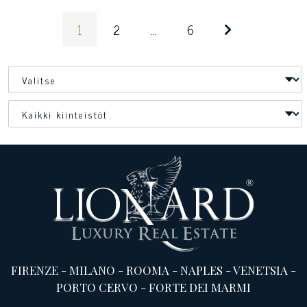
1
2
...
6
FIRENZE
-
MILANO
-
ROOMA
-
NAPLES
-
VENETSIA
-
PORTO CERVO
-
FORTE DEI MARMI