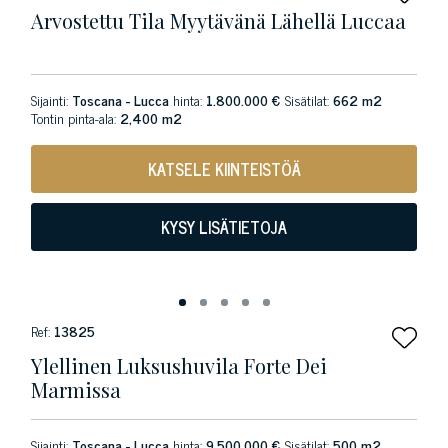
Arvostettu Tila Myytävänä Lähellä Luccaa
Sijainti:
Toscana - Lucca
hinta:
1.800.000 €
Sisätilat:
662 m2
Tontin pinta-ala:
2,400 m2
KATSELE KIINTEISTÖÄ
KYSY LISÄTIETOJA
Ref:
13825
Ylellinen Luksushuvila Forte Dei
Marmissa
Sijainti:
Toscana - Lucca
hinta:
9.500.000 €
Sisätilat:
500 m2