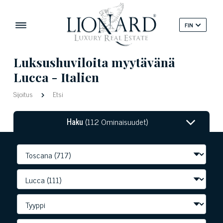
FIN
Luksushuviloita myytävänä
Lucca - Italien
Sijoitus
Etsi
Haku
(112 Ominaisuudet)