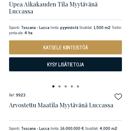
Upea Aikakauden Tila Myytävänä
Luccassa
Sijainti:
Toscana - Lucca
hinta:
pyynnöstä
Sisätilat:
1,500 m2
Tontin
pinta-ala:
4 ha
KATSELE KIINTEISTÖÄ
KYSY LISÄTIETOJA
Ref:
9923
Arvostettu Maatila Myytävänä Luccassa
Sijainti:
Toscana - Lucca
hinta:
16.000.000 €
Sisätilat:
4,000 m2