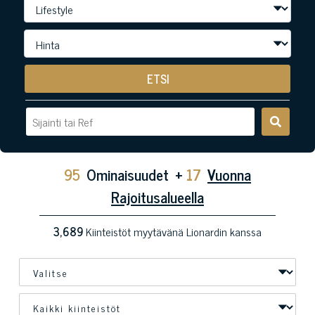
ETSI
95
Ominaisuudet
+
17
Vuonna
Rajoitusalueella
3,689
Kiinteistöt myytävänä Lionardin kanssa