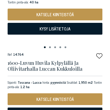
Tontin pinta-ala:
40 ha
KATSELE KIINTEISTÖÄ
KYSY LISÄTIETOJA
Ref:
14764
1600-Luvun Huvila Kylpylällä Ja
Oliivitarhalla Luccan Kukkuloilla
Sijainti:
Toscana - Lucca
hinta:
pyynnöstä
Sisätilat:
1,950 m2
Tontin
pinta-ala:
1.2 ha
KATSELE KIINTEISTÖÄ