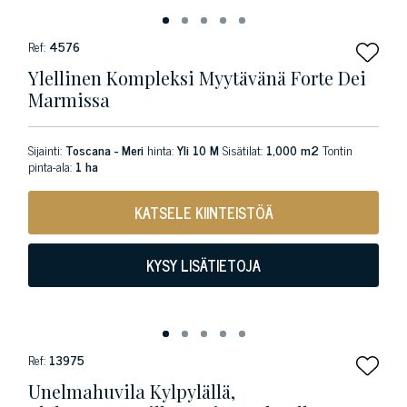
Ref:
4576
Ylellinen Kompleksi Myytävänä Forte Dei
Marmissa
Sijainti:
Toscana - Meri
hinta:
Yli 10 M
Sisätilat:
1,000 m2
Tontin
pinta-ala:
1 ha
KATSELE KIINTEISTÖÄ
KYSY LISÄTIETOJA
Ref:
13975
Unelmahuvila Kylpylällä,