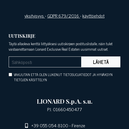
yksityisyys
-
GDPR 679/2016
-
käyttöehdot
UUTISKIRJE
Täytä allaoleva kenttä liittyäksesi uutiskirjeen postituslistalle, näin tulet
vastaanottamaan Lionard Exclusive Real Estaten uusimmat uutiset.
LÄHETÄ
VAKUUTAN ETTÄ OLEN LUKENUT TIETOSUOJATIEDOT JA HYVÄKSYN
TIETOJEN KÄSITTELYN
LIONARD S.p.A. s.u.
P.I. 01660450477
+39 055 054 8100
- Firenze