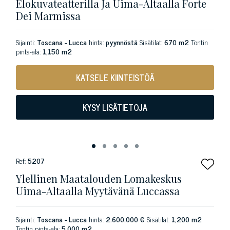
Elokuvateatterilla Ja Uima-Altaalla Forte
Dei Marmissa
Sijainti:
Toscana - Lucca
hinta:
pyynnöstä
Sisätilat:
670 m2
Tontin
pinta-ala:
1,150 m2
KATSELE KIINTEISTÖÄ
KYSY LISÄTIETOJA
Ref:
5207
Ylellinen Maatalouden Lomakeskus
Uima-Altaalla Myytävänä Luccassa
Sijainti:
Toscana - Lucca
hinta:
2.600.000 €
Sisätilat:
1,200 m2
Tontin pinta-ala:
5,000 m2