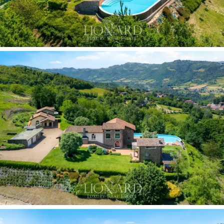
avec salle de bains et dressing au rez-de-chaussée et
d'une deuxième chambre double avec salle de bains à
l'étage.
Un
double garage
, un local technique avec buanderie
et une
cave souterraine de stockage
, pouvant
actuellement contenir
15 000 bouteilles
avec la
possibilité de doubler cette capacité, complètent le
complexe. Cette cave est classée urbanistiquement
comme terrasse de toit car elle est entièrement
construite sous terre.
Le vignoble, d'environ trois
hectares
, est actuellement en pleine production. Le
domaine dispose de
deux accès indépendants
,
élément non négligeable pour la gestion articulée des
espaces et des hôtes.