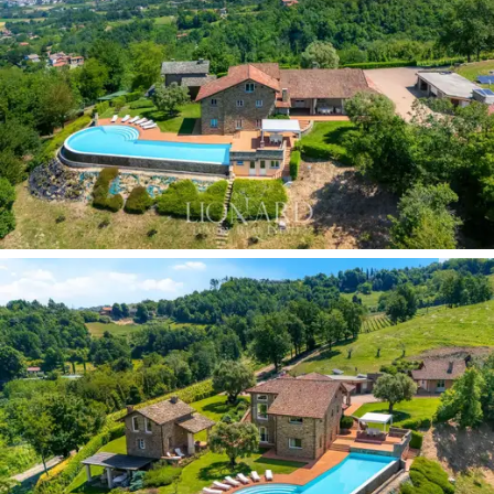
de bains commune, ainsi que des espaces communs
d’une grande ampleur. La
dépendance historique
, au
charme indéniable grâce à la mise en valeur de
matériaux tels que la
pierre locale pour le toit
et le
terre cuite d’origine
préservée au rez-de-chaussée,
abrite un salon avec cuisine et une chambre double
avec salle de bains à l’étage supérieur, se présentant
comme un refuge offrant une autonomie et une
intimité totales.
La
deuxième dépendance
– de construction récente
et aux proportions plus généreuses – a elle aussi été
édifiée avec des
matériaux locaux
, dans le respect de
l'architecture historique environnante. Les intérieurs se
composent d'un vaste salon-cuisine ouvert sur
l'extérieur, d'un
espace fitness
, d'une chambre double