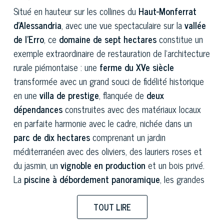
Situé en hauteur sur les collines du
Haut-Monferrat
d'Alessandria
, avec une vue spectaculaire sur la
vallée
de l'Erro
, ce
domaine de sept hectares
constitue un
exemple extraordinaire de restauration de l'architecture
rurale piémontaise : une
ferme du XVe siècle
transformée avec un grand souci de fidélité historique
en une
villa de prestige
, flanquée de
deux
dépendances
construites avec des matériaux locaux
en parfaite harmonie avec le cadre, nichée dans un
parc de dix hectares
comprenant un jardin
méditerranéen avec des oliviers, des lauriers roses et
du jasmin, un
vignoble en production
et un bois privé.
La
piscine à débordement panoramique
, les grandes
baies vitrées qui ouvrent les intérieurs sur le paysage
vallonné en toute saison, le
système photovoltaïque
TOUT LIRE
et l'
espace fitness
complètent une propriété capable