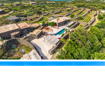
conservando el carácter original de la arquitectura de
Pantelleria: cúpulas de piedra, muros gruesos y
aberturas cuidadosamente seleccionadas. El Dammuso
Verde, con una terraza cubierta con vistas al mar, los
viñedos y Scauri, incluye un dormitorio, un baño con
acabados modernos y una chimenea. El Dammuso Blu
ofrece un dormitorio y un baño con ducha. El Dammuso
Arancione cuenta con un dormitorio, un amplio baño y
una chimenea. El Dammuso Giallo dispone de un
dormitorio y un baño. Un
dammuso independiente
adicional, que conserva su estado original, ofrece la
posibilidad de ser renovado
para alojar al personal o
para ampliar la bodega.
La capilla privada
es uno de los elementos más
singulares y exclusivos de la finca, un remanso de paz y