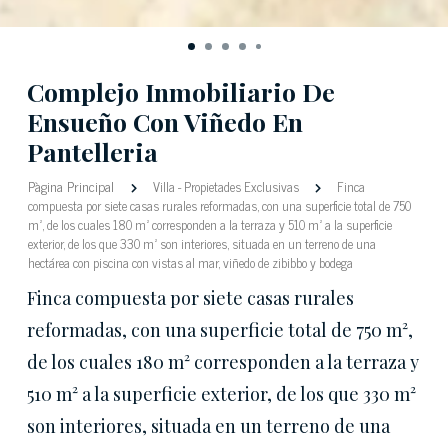
Complejo Inmobiliario De
Ensueño Con Viñedo En
Pantelleria
Pàgina Principal
Villa
-
Propietades Exclusivas
Finca
compuesta por siete casas rurales reformadas, con una superficie total de 750
m², de los cuales 180 m² corresponden a la terraza y 510 m² a la superficie
exterior, de los que 330 m² son interiores, situada en un terreno de una
hectárea con piscina con vistas al mar, viñedo de zibibbo y bodega
Finca compuesta por siete casas rurales
reformadas, con una superficie total de 750 m²,
de los cuales 180 m² corresponden a la terraza y
510 m² a la superficie exterior, de los que 330 m²
son interiores, situada en un terreno de una