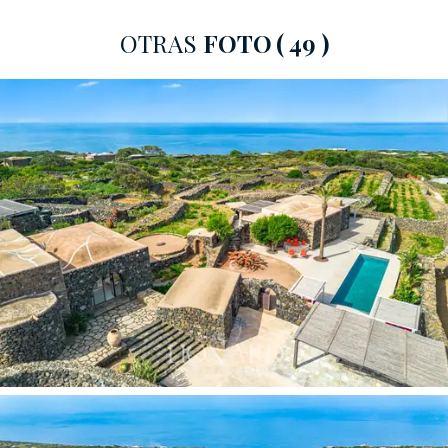
estacionamiento tiene capacidad para cinco autos, tres
OTRAS
FOTO
( 49 )
de ellos cubiertos.
La casa principal
es el centro arquitectónico y
funcional de la finca. El salón, con
grandes ventanales
arqueados con vistas al mar
y a la propiedad, da paso
a una sucesión de espacios de alta calidad: cocina,
comedor, biblioteca y estudio con chimenea. La cocina
está equipada con electrodomésticos de última
generación, incluyendo
equipo profesional,
cámara
frigorífica y espacios de servicio. Finalmente, el
dormitorio principal, con techos altos típicos de los
dammusi históricos, cuenta con baño en suite y acceso
a un
patio privado con ducha exterior.
Los cuatro dammusi independientes
han sido
renovados y equipados con
aire acondicionado
,