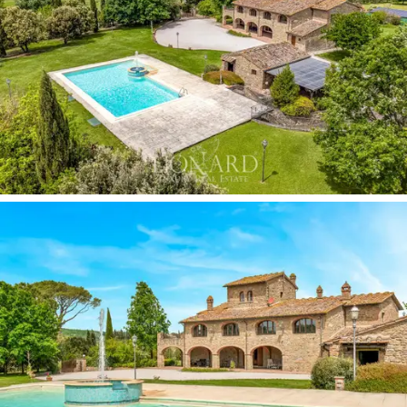
den Garten, eine zweite Küche mit Holzofen und ein
Badezimmer mit Dusche diese Ebene.
Im ersten Stock befindet sich ein Wohnzimmer mit
Kamin mit Zugang zur Terrasse, während der
Schlafbereich aus drei Doppelzimmern besteht, eines
davon mit Whirlpool, zwei Durchgangszimmern mit Bad,
und ein ganz besonderes Doppelzimmer im Turm des
Hauses,
das einen herrlichen Panoramablick bietet
.
Das Nebengebäude mit seinem Schlafzimmer mit
Doppelbett und eigenem Bad sorgt für zusätzlichen
Komfort und Privatsphäre für die Gäste.
Draußen bietet der weitläufige, 13000 m² große,
umzäunte Garten eine Oase der Ruhe und Privatsphäre
mit einem
großen privaten Pool und zwei
Außenbereichen, einer Loggia und einer Pergola
, die