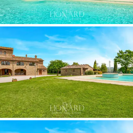
zum Entspannen und Genießen von Mahlzeiten im
Freien ausgestattet sind.
Ausgestattet mit einem
Parkplatz und 13-Kilowatt-Solarmodulen stellt dieses
zum Verkauf stehende Luxus-Bauernhaus die perfekte
Kombination aus Tradition, Komfort und Nachhaltigkeit
dar.
Diese zwischen den Hügeln gelegene Villa von
raffinierter Eleganz, die derzeit als Gaststätte genutzt
wird, bietet einen Zufluchtsort der Ruhe und Schönheit
im Herzen der Toskana.