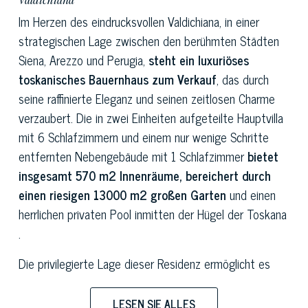
Im Herzen des eindrucksvollen Valdichiana, in einer
strategischen Lage zwischen den berühmten Städten
Siena, Arezzo und Perugia,
steht ein luxuriöses
toskanisches Bauernhaus zum Verkauf
, das durch
seine raffinierte Eleganz und seinen zeitlosen Charme
verzaubert. Die in zwei Einheiten aufgeteilte Hauptvilla
mit 6 Schlafzimmern und einem nur wenige Schritte
entfernten Nebengebäude mit 1 Schlafzimmer
bietet
insgesamt 570 m2 Innenräume, bereichert durch
einen riesigen 13000 m2 großen Garten
und einen
herrlichen privaten Pool inmitten der Hügel der Toskana
.
Die privilegierte Lage dieser Residenz ermöglicht es
den Gästen, die
malerischen Dörfer des Valdichiana
und die Wunder der umliegenden Toskana und
LESEN SIE ALLES