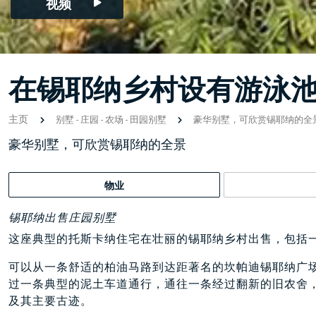
视频
在锡耶纳乡村设有游泳
主页
别墅
-
庄园
-
农场
-
田园别墅
豪华别墅，可欣赏锡耶纳的全
豪华别墅，可欣赏锡耶纳的全景
物业
锡耶纳出售庄园别墅
这座典型的托斯卡纳住宅在壮丽的锡耶纳乡村出售，包括
可以从一条舒适的柏油马路到达距著名的坎帕迪锡耶纳广场（Piazz
过一条典型的泥土车道通行，通往一条经过翻新的旧农舍
及其主要古迹。