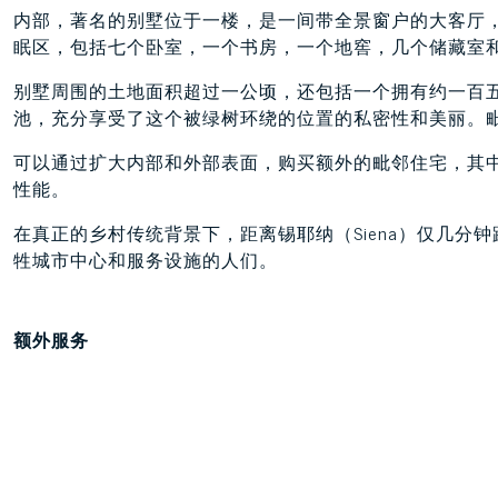
内部，著名的别墅位于一楼，是一间带全景窗户的大客厅
眠区，包括七个卧室，一个书房，一个地窖，几个储藏室
别墅周围的土地面积超过一公顷，还包括一个拥有约一百
池，充分享受了这个被绿树环绕的位置的私密性和美丽。
可以通过扩大内部和外部表面，购买额外的毗邻住宅，其中
性能。
在真正的乡村传统背景下，距离锡耶纳（Siena）仅几
牲城市中心和服务设施的人们。
额外服务
花园
游泳池
橄榄树林
全景露台
附属建筑
地窖