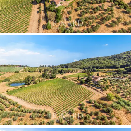
şişeye kadar şarap
üreten
18 hektarlık Chianti
Classico DOCG üzüm bağları
, organik sızma
zeytinyağı üreten 21 hektarlık zeytinlikler,
12 hektarlık
ekilebilir arazi
ve göz alabildiğine ormanlar
bulunmaktadır. Arazi, çevresel sürdürülebilirliğe
odaklanarak mülkün enerji yönetimi için yararlı bir destek
olan fotovoltaik sistemlerle donatılmıştır.
Bu mülkü satın almak, doğal güzelliği ve yaşam
kalitesiyle dünya çapında ünlü bir toprak olan
Toskana'nın tarihi ve geleneklerinin bir parçası olmak
anlamına gelir. Panoramik konum, tarihi mimari ve yüksek
kaliteli şarap ve yağ üretme olanağı, arayanlar için
benzersiz bir fırsat sunar