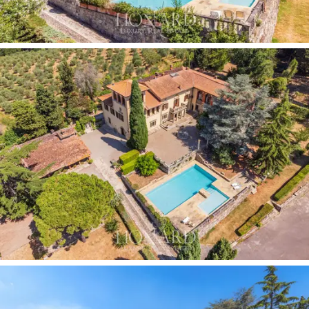
kaliteli ahşap zeminler ve orijinal mimari detaylarla
karakterize edilmiştir. Villa,
odun sobası bulunan bir
taverna
, bir depo ve samimi etkinlikleri kutlamak için
mükemmel olan
kutsanmış freskli bir şapel
ile
tamamlanmaktadır.
Ana villaya ek olarak, mülkte diğer önemli binalar da
bulunmaktadır.
14. yüzyıldan kalma bir çiftlik evi
,
artık toplam 25 kişiye kadar kapasiteli
beş bağımsız
daireye
bölünmüştür. Rustik atmosfer, pişmiş toprak
zeminler, açık ahşap kirişler ve taş şöminelerle
korunmaktadır. Daha tenha bir konumda
, doğayla
çevrili ve 14 kişiye kadar misafir ağırlayabilen dört
daireye bölünmüş ikinci bir çiftlik evi
bulunmaktadır.
Arazinin tarihi merkezi
, 1.500 metrekarelik bir ortaçağ
köyüdür.
Burada, binalar bir çeşmenin bulunduğu