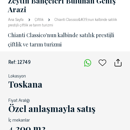
Zeytin Bahçeleri Bulunan Geniş
Arazi
Ana Sayfa
Çiftlik
Chianti Classico&#39;nun kalbinde satılık
prestijli çiftlik ve tarım turizmi
Chianti Classico'nun kalbinde satılık prestijli
çiftlik ve tarım turizmi
Ref: 12749
Lokasyon
Toskana
Fiyat Aralığı
Özel anlaşmayla satış
İç mekanlar
4,200 m2