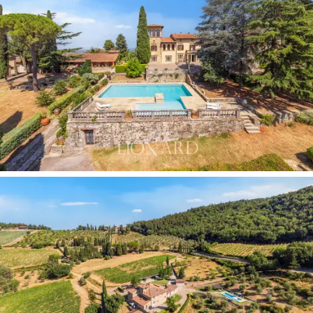
merkezi bir meydanın etrafında toplanır ve iç mekanda
ofisler
, 671 metrekarelik bir şarap
mahzeni
ve
tarım
ve şarap üretiminin yapıldığı
162 metrekarelik bir
yağ
değirmeni
gibi çeşitli alanlar sunar.
Son olarak, taş duvarlar ve ahşap kirişlerle karakteristik
rustik Toskana tarzını koruyan
iki çiftlik evinde
ek
daireler ve depolar bulunmaktadır ve bu da daha fazla
restorasyon veya genişletme için benzersiz bir
potansiyel sunmaktadır.
Mülkü çevreleyen arazi, Toskana manzarasının
mükemmel bir örneğidir. Villanın önündeki bahçede,
çevredeki tepelerin nefes kesici
panoramik
manzarasını
sunan inanılmaz bir
çift yüzme havuzu
bulunmaktadır ve buradaki konaklamanızı unutulmaz bir
deneyime dönüştürecektir. Her tarafta
yılda 110.000