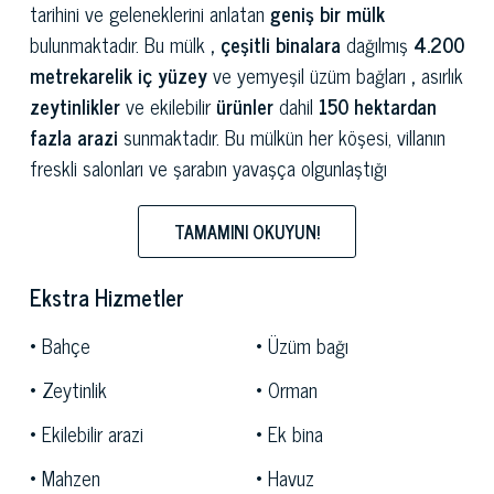
tarihini ve geleneklerini anlatan
geniş bir mülk
bulunmaktadır. Bu mülk
, çeşitli binalara
dağılmış
4.200
metrekarelik iç yüzey
ve yemyeşil üzüm bağları
,
asırlık
zeytinlikler
ve ekilebilir
ürünler
dahil
150 hektardan
fazla arazi
sunmaktadır. Bu mülkün her köşesi, villanın
freskli salonları ve şarabın yavaşça olgunlaştığı
mahzenlerin kokuları arasında ortaya çıkan bir hikayeyi
keşfetmeye davet ediyor. Sadece bir gayrimenkul değil,
TAMAMINI OKUYUN!
Toskana rüyasının şekillendiği, dünyanın en sevilen
bölgelerinden birinin doğal güzelliği ve kültürel
Ekstra Hizmetler
zenginliğiyle çevrili yaşama olanağı sunan bir yer.
Bahçe
Üzüm bağı
Mülk,
Siena eyaletinin en büyüleyici köylerinden biri
Zeytinlik
Orman
olan ve
Chianti Classico şarabı üretimiyle ünlü Castellina
in Chianti'de yer almaktadır. Mülk, Toskana'nın bu ikonik
Ekilebilir arazi
Ek bina
bölgesini karakterize eden engebeli tepeler, üzüm
Mahzen
Havuz
bağları ve zeytin bahçeleriyle çevrili, nadir güzellikteki bir