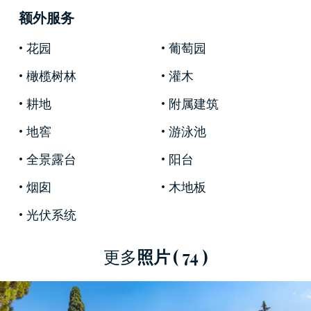
额外服务
該莊園位於基安蒂卡斯泰利納，這是
錫耶納省最
迷人的村莊之一，
以生產經典基安蒂葡萄酒而聞
花园
葡萄园
名。這間飯店坐落在罕見的美麗景觀中，周圍環
橄榄树林
灌木
繞著起伏的山丘、葡萄園和橄欖樹林，這些都是
托斯卡納這一標誌性地區的特色。
地理位置優
耕地
附属建筑
越，
距離錫耶納、佛羅倫薩和聖吉米尼亞諾等托
地窖
游泳池
斯卡納主要文化和歷史中心不遠，使該莊園成為
全景露台
阳台
探索該地區奇觀的理想起點。
烟囱
木地板
莊園分為
幾座歷史建築
，每棟建築都有其獨特的
個性和魅力。
主別墅
是飯店的核心，面積為 935
光伏系统
平方米，分為三層。這棟別墅建於 18 世紀，具有
巴洛克晚期風格，擁有大型壁畫沙龍和窗戶，自
更多
照片
( 74 )
然光線充滿室內。在一樓，我們發現三個優雅的
沙龍，其中一個有自己的入口，兩個適合接待的
餐廳，一個寬敞的廚房和一個書房。上樓，我們