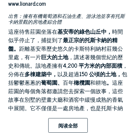
www.lionard.com
出售：擁有有機葡萄酒和石油生產、游泳池並享有托斯
卡納景觀的房地產綜合體
這座待售莊園坐落在
基安蒂的綠色山丘中，
時間
似乎停止了，捕捉到了
最正宗的托斯卡納的精
髓。
距離基安蒂歷史悠久的卡斯特利納村莊幾公
里處，有一片
巨大的土地
，講述著幾個世紀的歷
史和傳統。該地產擁有
4,200 平方米的內部面積
，
分佈在
多棟建築中，
以及超過
150 公頃的土地，
包
括鬱鬱蔥蔥的
葡萄園、
百年
橄欖園
和耕地
。
這座
莊園的每個角落都邀請您去探索一個故事，這些
故事在別墅的壁畫大廳和酒窖中緩慢成熟的香氣
中展開。它不僅僅是一處房地產，也是托斯卡納
夢想得以實現的地方，提供了在世界上最受歡迎
的地區之一的自然美景和豐富文化包圍中生活的
阅读全部
可能性。