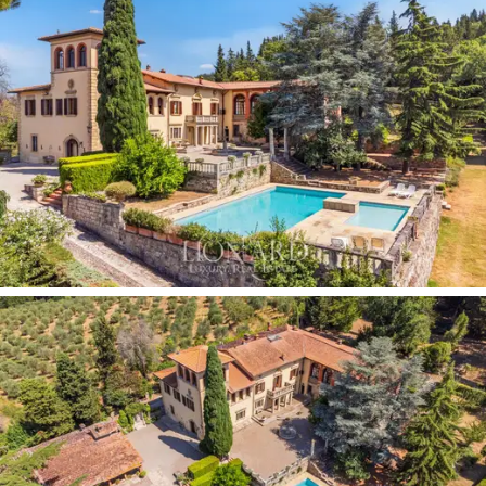
進入由八間雙人房組成的睡眠區，所有雙人房均
設有套間浴室。內裝的特點是精美的木地板和原
始的建築細節。別墅內設有一間
帶燃木烤箱的小
酒館
、一間儲藏室和一座
帶有壁畫的教堂，
非常
適合慶祝親密活動。
除了主別墅外，該房產還包括其他重要建築。
一
座可追溯至 14 世紀的農舍
現在分為
五間獨立的公
寓
，總容量最多可容納 25 人。赤土地板、外露木
樑和石壁爐維持著質樸的氛圍。
第二間農舍位於
較僻靜的位置，
周圍環繞著大自然，分為四間公
寓，最多可容納 14 位房客。
莊園的歷史中心是一座
面積超過 1,500 平方米的中
世紀小村莊。
在這裡，建築物聚集在一個帶噴泉
的中心廣場周圍，內部提供各種空間，包括
辦公
室
、一個 671 平方米的
酒窖
和一個
進行農業和葡