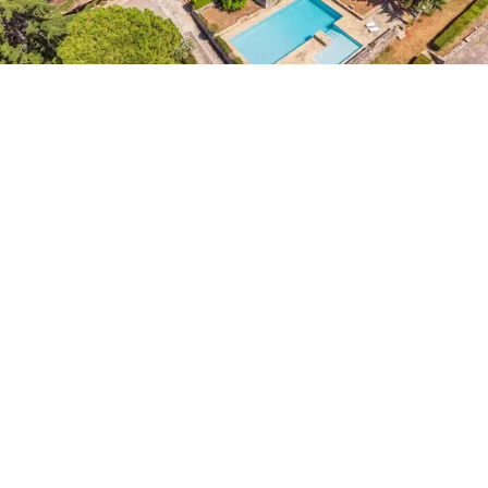
萄酒生產
的 162 平方米的
榨油廠
。
最後，
另外兩座農舍
設有額外的公寓和儲藏室，
保留了典型的托斯卡納鄉村風格，包括石牆和木
樑，為進一步修復或擴建提供了獨特的潛力。
酒店周圍的土地是托斯卡納景觀的完美典範。別
墅前的花園設有令人驚嘆的
雙人游泳池
，享有周
圍山脈的壯麗
全景
，讓您在這裡的住宿成為難忘
的體驗。周圍有
18 公頃的 Chianti Classico DOCG
葡萄園，
每年生產多達 11 萬瓶葡萄酒，21 公頃的
橄欖園
生產有機特級初榨橄欖油，
12 公頃的耕地
和一望無際的樹林。該地產配備了光伏系統，為
該地產的能源管理提供了有用的支持，重點是環
境的可持續性。
購買此房產意味著成為托斯卡納歷史和傳統的一