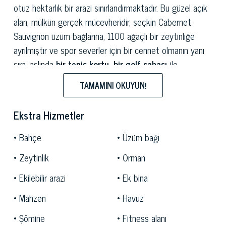
otuz hektarlık bir arazi sınırlandırmaktadır. Bu güzel açık
alan, mülkün gerçek mücevheridir, seçkin Cabernet
Sauvignon üzüm bağlarına, 1100 ağaçlı bir zeytinliğe
ayrılmıştır ve spor severler için bir cennet olmanın yanı
sıra, aslında
bir tenis kortu, bir golf sahası
ile
süslenmiştir.
parkur ve atlarla yürüyüş için bir padok.
TAMAMINI OKUYUN!
Yapay göl, bu muhteşem mülkü adeta büyülüyor ve
güneşlenme alanına sahip yüzme havuzu, dinlenmek ve
Ekstra Hizmetler
tüm bu büyünün tadını çıkarmak için ideal hale getiriyor.
Bahçe
Üzüm bağı
Mülkün binaları, Toskana mimarisinin tipik özelliklerine
sahiptir: bazı binalar için fresk şeklinde duvar resimleri
Zeytinlik
Orman
süslemeli taş yapılar.
Ekilebilir arazi
Ek bina
Bu
harika mülk,
toplam 2.750 metrekarelik iç
Mahzen
Havuz
metrekare için 5 ana bina ve zeytinyağı üretimi ve diğer
Şömine
Fitness alanı
hizmetler için tahsis edilmiş diğer bazı yapılardan