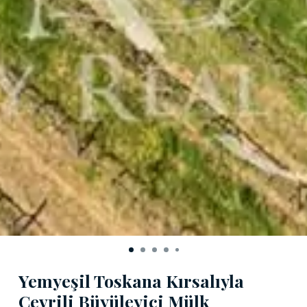
Yemyeşil Toskana Kırsalıyla
Çevrili Büyüleyici Mülk