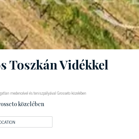
s Toszkán Vidékkel
atlan medencével és teniszpályával Grosseto közelében
rosseto közelében
OCATION