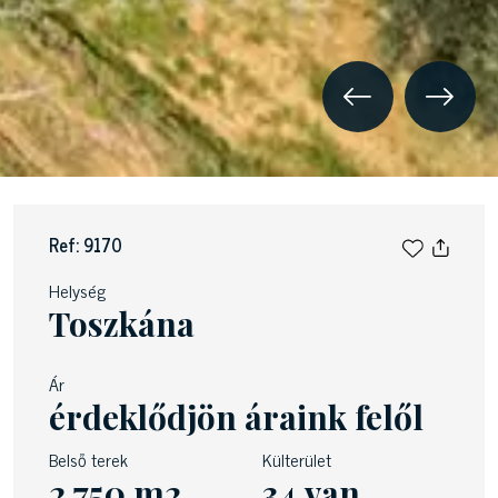
Ref: 9170
Helység
Toszkána
Ár
érdeklődjön áraink felől
Belső terek
Külterület
2,750 m2
34 van