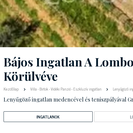
Bájos Ingatlan A Lombo
Körülvéve
Kezdőlap
Villa
-
Birtok
-
Vidéki Panzió
-
Eszkluzív ingatlan
Lenyűgöző ing
Lenyűgöző ingatlan medencével és teniszpályával G
INGATLANOK
L