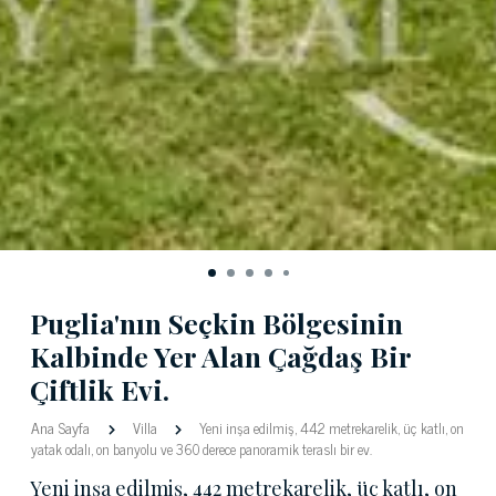
Puglia'nın Seçkin Bölgesinin
Kalbinde Yer Alan Çağdaş Bir
Çiftlik Evi.
Ana Sayfa
Villa
Yeni inşa edilmiş, 442 metrekarelik, üç katlı, on
yatak odalı, on banyolu ve 360 derece panoramik teraslı bir ev.
Yeni inşa edilmiş, 442 metrekarelik, üç katlı, on