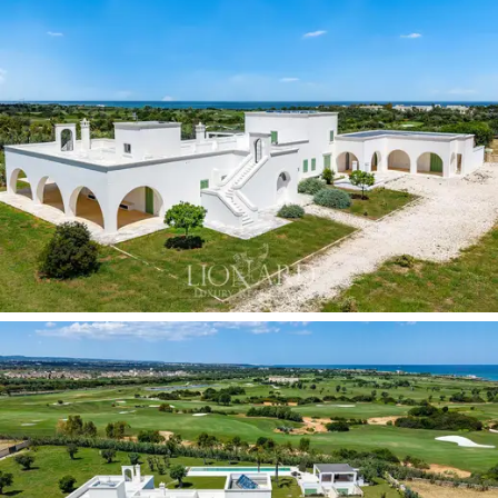
ve Apulia kırsalının tarım arazilerinin 360 derecelik
manzarası, mülkün en güzel görsel özelliğini temsil
etmektedir.
Çocuk bölümü ve kış kullanımı için güvenlik örtüsü
bulunan
75 metrekarelik ısıtmalı yüzme havuzu,
mermer revaklar ve golf sahasına doğru bahçeye açılan
panoramik teraslarla çevrili açık alanların merkezinde yer
alıyor. Açık hava mutfağı ve oturma alanı barındıracak
şekilde tasarlanan
105 metrekarelik pagoda,
özel
etkinlikler ve gün batımı yemekleri için mükemmel, geniş
bir açık hava eğlence alanı sunuyor. Peyzaj mimarları
tarafından tasarlanan ve turunçgil ağaçları ile Akdeniz
bitki örtüsüne sahip bahçe, padel kortu ve özel
yetiştirme alanları oluşturma potansiyeliyle olağanüstü
bir manzara kalitesine sahip dış mekanı tamamlıyor.