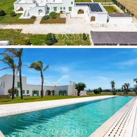
Çiftlik evi
, fotovoltaik ve güneş enerjisi sistemleri,
yerden ısıtma, klima, asansör, acil durum jeneratörü ve
güvenlik sistemi için altyapı ile donatılmıştır. Teknik
özellikler, yüksek profilli uluslararası bir müşteri kitlesinin
beklentilerine tamamen uygun bir düzeyde
enerji öz
yeterliliği,
konfor ve güvenilirlik sağlamak üzere
tasarlanmıştır. Mülk, yüksek kaliteli kaplamalar ve
donanımlara sahiptir; mobilya ve aydınlatma fiyata dahil
değildir.