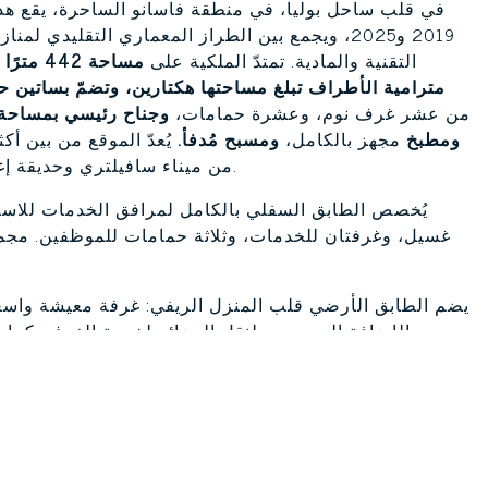
في قلب ساحل بوليا، في منطقة فاسانو الساحرة، يقع هذ
2019 و2025، ويجمع بين الطراز المعماري التقليدي
التقنية والمادية. تمتدّ الملكية على
مساحة 442 مترًا مربعًا تقريبًا موزعة على ثلاثة طوابق،
مترامية الأطراف تبلغ مساحتها هكتارين، وتضمّ بساتين 
من عشر غرف نوم، وعشرة حمامات،
ومطبخ
مجهز بالكامل،
ومسبح مُدفأ.
يُعدّ الموقع من بين أكث
من ميناء سافيلتري وحديقة إغنازيا الأثرية، ويُجاور نادي غولف شهيرًا وأراضٍ زراعية خصبة.
يُخصص الطابق السفلي بالكامل لمرافق الخدمات للاستخد
غسيل، وغرفتان للخدمات، وثلاثة حمامات للموظفين. مجموع
يضم الطابق الأرضي قلب المنزل الريفي: غرفة معيشة واسع
بالإضافة إلى مصعد لنقل البضائع لخدمة الغرف. كم
النوافذ المصنوعة من البلوط بزجاج مزدوج، وعتبات الن
والشرفات المصنوعة من الرخام العتيق المصقول بالرمل، لمسةً من الفخامة والجودة العالية في التصميم والتشطيب.
يشغل الطابق الأول بالكامل
جناح رئيسي بمساحة 71 مترًا مربعًا
بانورامية خلابة بمساحة 360 مترًا مربعًا