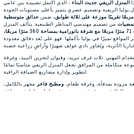
ا
المنزل الريفي حديث البناء
، الذي اكتمل تشييده بين عامي
 لمنازل بوليا الريفية وتصميم عصري يتميز بأعلى مستويات الجودة
ضمن
حدائق متوسطية
حمضيات
من تصميم مهندسي المناظر الطبيعية. يتألف المنزل
وجناح رئيسي بمساحة 71 مترًا مربعًا مع شرفة بانورامية بمساحة 360 مترًا مربعًا،
ر المواقع تميزًا في بوليا بأكملها: فهو على بُعد دقائق معدودة
ام المهني: ثلاث غرف تبريد، وقبوان لتخزين النبيذ، وغرفة
ة متكاملة من المرافق تجعل المنزل الريفي مناسبًا تمامًا
لتطوير وإدارة مشاريع الضيافة الراقية.
ة مزودة بمدفأة، وغرفة طعام،
ومطبخ فاخر
مجهز بالكامل،
ا يضم الطابق ست غرف نوم مع ستة حمامات داخلية، ومرافق
للضيوف، وشرفات واسعة تطل على الحديقة وحوض السباحة. وتُضفي أرضيات البلوط الطبيعي بسماكة ٢١ مم، وإطارات
وافذ، والتفاصيل المعمارية
المصنوعة يدويًا من رخام تراني،
مع خزانة ملابس وحمام داخلي، ويطل على
شرفة
مصممة لتركيب حوض استحمام ساخن: منظر بزاوية 360 درجة للحديقة وملعب