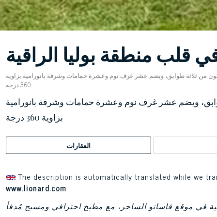
 قلب منطقة بوليا الراقية
مساحته 442 مترًا مربعًا، مكون من ثلاثة طوابق، ويضم عشر غرف نوم وعشرة حمامات وشرفة بانورامية بزاوية
360 درجة
بعًا، مكون من ثلاثة طوابق، ويضم عشر غرف نوم وعشرة حمامات وشرفة بانورامية
بزاوية 360 درجة
العقارات
The description is automatically translated while we tra
www.lionard.com
ة في موقع فاسانو الساحر، مع مطبخ احترافي ومسبح مُدفأ