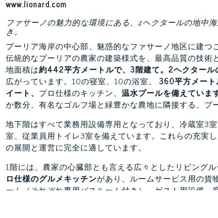
www.lionard.com
ファサーノの魅力的な環境にある、2ヘクタールの地中
き。
プーリア海岸の中心部、魅惑的なファサーノ地区に建つ
伝統的なプーリアの農家の建築様式を、最高品質の技術
地面積は
約442平方メートルで、3階建て。2
ヘクタール
広がっています。10の寝室、10の浴室、
360平方メー
イート、
プロ仕様のキッチン、
温水プールを備えていま
か数分、有名なゴルフ場と緑豊かな農地に隣接する、プ
地下階はすべて業務用設備専用となっており、冷蔵室3室
室、従業員用トイレ3室を備えています。これらの充実
の展開と運営に完全に適しています。
1階には、農家の心臓部とも言える広々としたリビング
ロ仕様のグルメキッチン
があり、ルームサービス用の貨
ーム（それぞれ専用バスルーム付き）、ゲスト用設備、
す。21mm厚の天然オーク材の床、二重ガラスのオーク
建築装飾、
サンドブラスト加工を施したアンティーク大