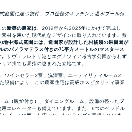
海式庭園に建つ物件。プロ仕様のキッチンと温水プール付
この
新築の農家は
、2019年から2025年にかけて完成し、
と素材を用いた現代的なデザインに取り入れています。敷
の地中海式庭園には、造園家が設計した柑橘類の果樹園が
トルのパノラマテラス付きの71平方メートルのマスタース
す。
サヴェッレトリ港とエグナツィア考古学公園からわず
ーリア州でも屈指の恵まれた立地です。
、ワインセラー2室、洗濯室、ユーティリティルーム2
した設備により、この農家住宅は高級ホスピタリティ事業
ルーム（暖炉付き）、ダイニングルーム、設備の整った
プ
物用エレベーターも備えています。また、6つのベッドル
庭とプールに面した広々としたベランダも完備していま
材の窓枠、窓台、そして
手彫りのトラーニ大理石を用いた
理石のテラスなど、最高品質の職人技と仕上げが随所に光