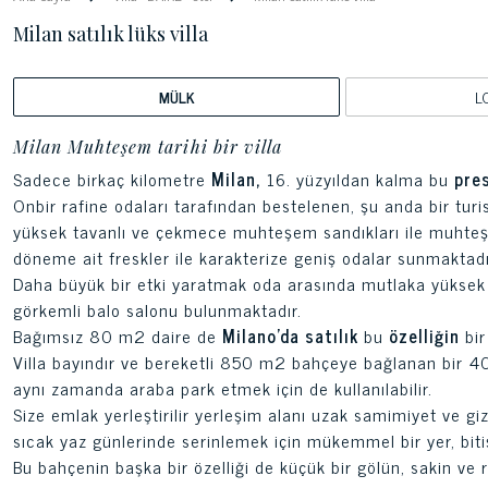
Milan satılık lüks villa
MÜLK
L
Milan Muhteşem tarihi bir villa
Sadece birkaç kilometre
Milan,
16. yüzyıldan kalma bu
pres
Onbir rafine odaları tarafından bestelenen, şu anda bir turis
yüksek tavanlı ve çekmece muhteşem sandıkları ile muhteş
döneme ait freskler ile karakterize geniş odalar sunmaktadı
Daha büyük bir etki yaratmak oda arasında mutlaka yüksek
görkemli balo salonu bulunmaktadır.
Bağımsız 80 m2 daire de
Milano'da satılık
bu
özelliğin
bir
Villa bayındır ve bereketli 850 m2 bahçeye bağlanan bir 4
aynı zamanda araba park etmek için de kullanılabilir.
Size emlak yerleştirilir yerleşim alanı uzak samimiyet ve giz
sıcak yaz günlerinde serinlemek için mükemmel bir yer, bit
Bu bahçenin başka bir özelliği de küçük bir gölün, sakin ve 