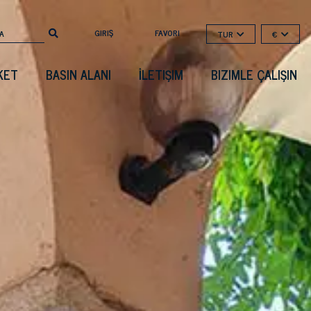
GIRIŞ
FAVORI
TUR
€
KET
BASIN ALANI
İLETIŞIM
BIZIMLE ÇALIŞIN