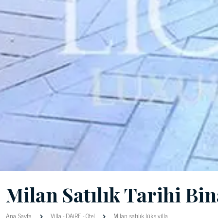
Milan Satılık Tarihi Bin
Ana Sayfa
Villa
-
DAiRE
-
Otel
Milan satılık lüks villa