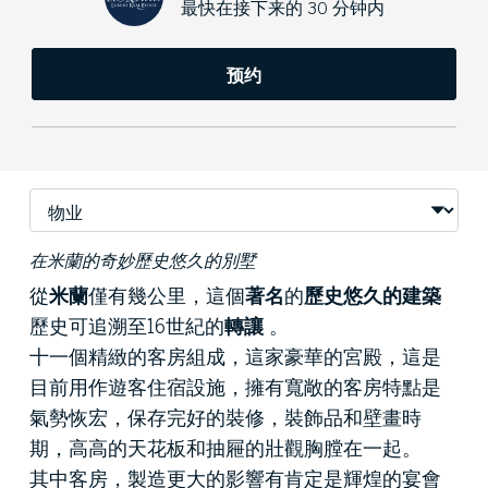
最快在接下来的 30 分钟内
预约
在米蘭的奇妙歷史悠久的別墅
從
米蘭
僅有幾公里，這個
著名
的
歷史悠久的建築
歷史可追溯至16世紀的
轉讓
。
十一個精緻的客房組成，這家豪華的宮殿，這是
目前用作遊客住宿設施，擁有寬敞的客房特點是
氣勢恢宏，保存完好的裝修，裝飾品和壁畫時
期，高高的天花板和抽屜的壯觀胸膛在一起。
其中客房，製造更大的影響有肯定是輝煌的宴會