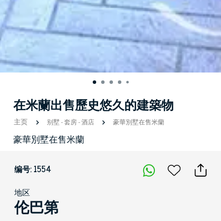
在米蘭出售歷史悠久的建築物
主页
别墅
-
套房
-
酒店
豪華別墅在售米蘭
豪華別墅在售米蘭
编号: 1554
地区
伦巴第