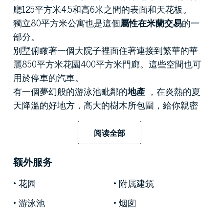
廳125平方米4.5和高6米之間的表面和天花板。
獨立80平方米公寓也是這個
屬性在米蘭交易
的一
部分。
別墅俯瞰著一個大院子裡面住著連接到繁華的華
麗850平方米花園400平方米門廊。這些空間也可
用於停車的汽車。
有一個夢幻般的游泳池毗鄰的
地產
，在炎熱的夏
天降溫的好地方，高大的樹木所包圍，給你親密
和隱私，遠離居民區的地方遺產放置。
這個花園的另一個特點是與它的小湖，它創建了
阅读全部
一個平靜和輕鬆的氣氛的元素一個迷人的春天。
额外服务
花园
附属建筑
游泳池
烟囱