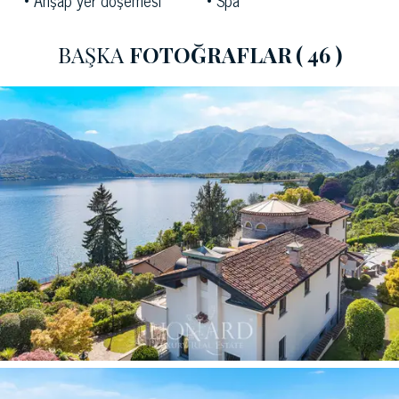
yakınlarının sunduğu tüm özel kolaylıkları ortadan
kaldırmadan büyük gizlilik arayanlar için mükemmeldir.
BAŞKA
FOTOĞRAFLAR
( 46 )
kasaba.