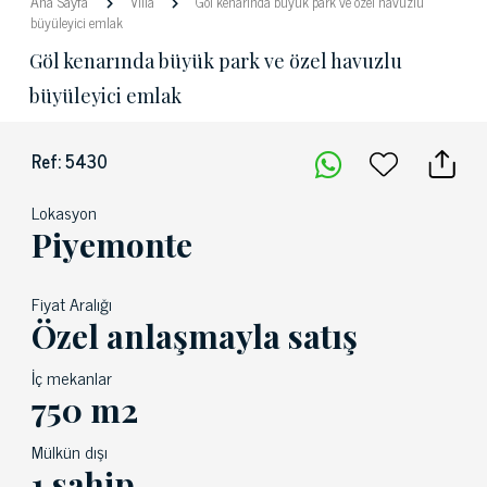
Ana Sayfa
Villa
Göl kenarında büyük park ve özel havuzlu
büyüleyici emlak
Göl kenarında büyük park ve özel havuzlu
büyüleyici emlak
Ref: 5430
Lokasyon
Piyemonte
Fiyat Aralığı
Özel anlaşmayla satış
İç mekanlar
750 m2
Mülkün dışı
1 sahip