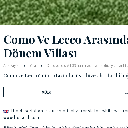
Como Ve Lecco Arasında
Dönem Villası
Ana Sayfa
Villa
Como ve Lecco&#39;nun ortasında, üst düzey bir tarihi b
Como ve Lecco'nun ortasında, üst düzey bir tarihi ba
MÜLK
L
The description is automatically translated while we tra
www.lionard.com
Büyüleyici Como ilinde satılık özel parklı lüks antik mü