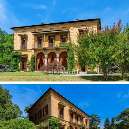
ofreciendo extraordinarias posibilidades de ampliación.
El parque se extiende por casi
15.000 metros
cuadrados
y está completamente
cerrado con muros
de piedra a vista.
Repleto de
altos árboles y
especies valiosas
, este espacio verde ofrece absoluta
privacidad y amplio espacio para actividades
recreativas, con posibilidad de construir una
piscina.
Esta villa es una
propiedad de interés histórico-
artístico.
Dada la
calidad de los materiales
empleados
, un
mantenimiento conservador
realzaría
la propiedad, devolviéndole su antiguo esplendor.
La combinación de una
ubicación estratégica entre
Como y Lecco, privacidad, arquitectura histórica
con acabados de época y un parque centenario