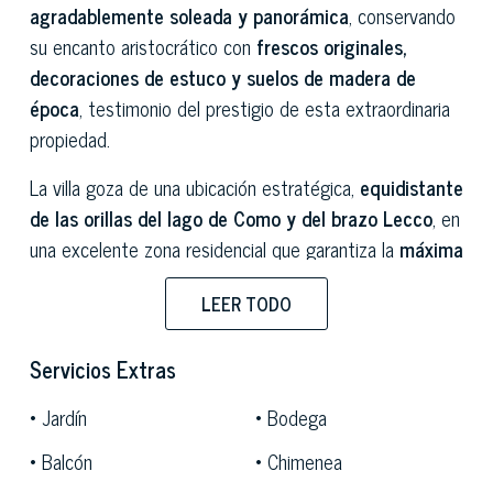
agradablemente soleada y panorámica
, conservando
su encanto aristocrático con
frescos originales,
decoraciones de estuco y suelos de madera de
época
, testimonio del prestigio de esta extraordinaria
propiedad.
La villa goza de una ubicación estratégica,
equidistante
de las orillas del lago de Como y del brazo Lecco
, en
una excelente zona residencial que garantiza la
máxima
privacidad y tranquilidad
, a la vez que está cerca de
LEER TODO
todos los servicios. La propiedad se encuentra cerca
de
los lagos Pusiano y Segrino,
en un encantador
Servicios Extras
entorno natural. Su
posición privilegiada
y su
exposición garantizan excepcionales
vistas
Jardín
Bodega
panorámicas.
Balcón
Chimenea
La
villa principal se extiende sobre varias plantas
,