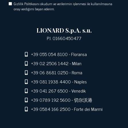
Gizlilik Politikasını okudum ve verilerimin işlenmesi ile kullanılmasına
onay verdiğimi beyan ederim.
LIONARD S.p.A. s.u.
P.I. 01660450477
+39 055 054 8100
- Floransa
+39 02 2506 1442
- Milan
+39 06 8681 0250
- Roma
+39 081 1938 4400
- Naples
+39 041 267 6500
- Venedik
+39 0789 192 5600
- 切尔沃港
+39 0584 166 2500
- Forte dei Marmi