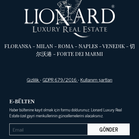
FLORANSA
-
MILAN
-
ROMA
-
NAPLES
-
VENEDIK
-
切
尔沃港
-
FORTE DEI MARMI
Gizlilik
-
GDPR 679/2016
-
Kullanım şartları
E-BÜLTEN
Haber bültenine kayıt olmak için formu doldurunuz. Lionard Luxury Real
Estate özel gayri menkullerinin güncellemelerini alacaksınız.
GÖNDER