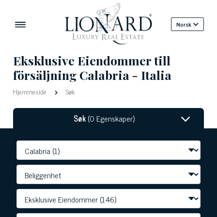
Norsk
Eksklusive Eiendommer till
försäljning Calabria - Italia
Hjemmeside
Søk
Søk
(0 Egenskaper)