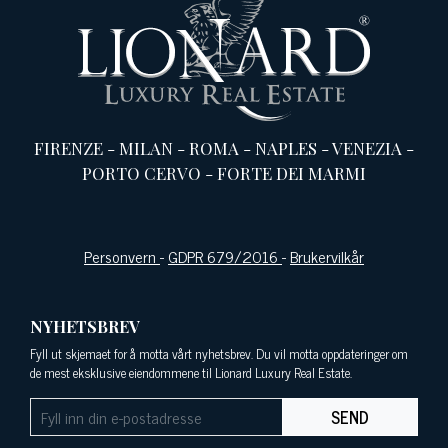
FIRENZE
-
MILAN
-
ROMA
-
NAPLES
-
VENEZIA
-
PORTO CERVO
-
FORTE DEI MARMI
Personvern
-
GDPR 679/2016
-
Brukervilkår
NYHETSBREV
Fyll ut skjemaet for å motta vårt nyhetsbrev. Du vil motta oppdateringer om
de mest eksklusive eiendommene til Lionard Luxury Real Estate.
SEND