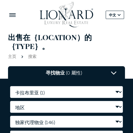
中文
出售在｛LOCATION）的
｛TYPE｝。
主页
搜索
寻找物业
(0 屬性)