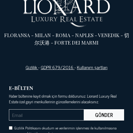
FLORANSA
-
MILAN
-
ROMA
-
NAPLES
-
VENEDIK
-
切
尔沃港
-
FORTE DEI MARMI
Gizlilik
-
GDPR 679/2016
-
Kullanım şartları
E-BÜLTEN
Haber bültenine kayıt olmak için formu doldurunuz. Lionard Luxury Real
Estate özel gayri menkullerinin güncellemelerini alacaksınız.
GÖNDER
Gizlilik Politikasını okudum ve verilerimin işlenmesi ile kullanılmasına