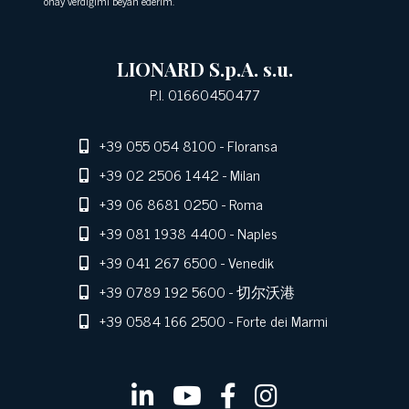
onay verdiğimi beyan ederim.
LIONARD S.p.A. s.u.
P.I. 01660450477
+39 055 054 8100
- Floransa
+39 02 2506 1442
- Milan
+39 06 8681 0250
- Roma
+39 081 1938 4400
- Naples
+39 041 267 6500
- Venedik
+39 0789 192 5600
- 切尔沃港
+39 0584 166 2500
- Forte dei Marmi