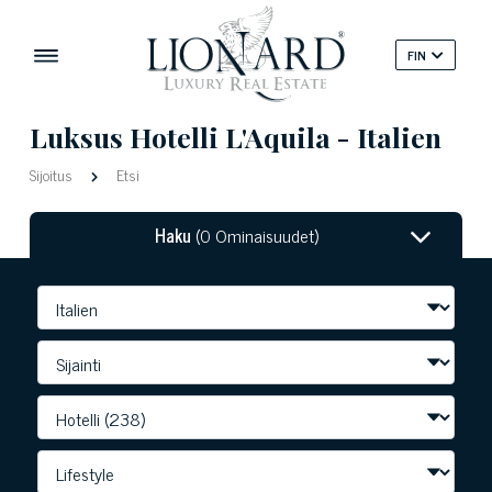
FIN
Luksus Hotelli L'Aquila - Italien
Sijoitus
Etsi
Haku
(0 Ominaisuudet)