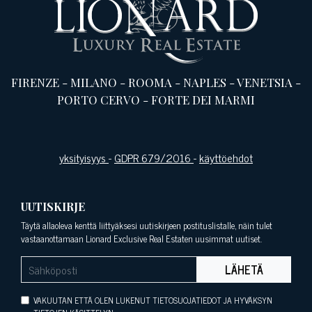
FIRENZE
-
MILANO
-
ROOMA
-
NAPLES
-
VENETSIA
-
PORTO CERVO
-
FORTE DEI MARMI
yksityisyys
-
GDPR 679/2016
-
käyttöehdot
UUTISKIRJE
Täytä allaoleva kenttä liittyäksesi uutiskirjeen postituslistalle, näin tulet
vastaanottamaan Lionard Exclusive Real Estaten uusimmat uutiset.
LÄHETÄ
VAKUUTAN ETTÄ OLEN LUKENUT TIETOSUOJATIEDOT JA HYVÄKSYN