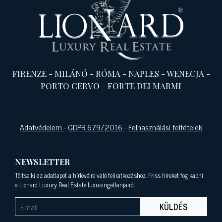
FIRENZE
-
MILÁNÓ
-
RÓMA
-
NAPLES
-
WENECJA
-
PORTO CERVO
-
FORTE DEI MARMI
Adatvédelem
-
GDPR 679/2016
-
Felhasználási feltételek
NEWSLETTER
Töltse ki az adatlapot a hírlevélre való feliratkozáshoz. Friss híreket fog kapni
a Lionard Luxury Real Estate luxusingatlanjairól.
KÜLDÉS