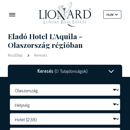
HUN
Eladó Hotel L'Aquila -
Olaszország régióban
Kezdőlap
Keresés
Keresés
(0 Tulajdonságok)