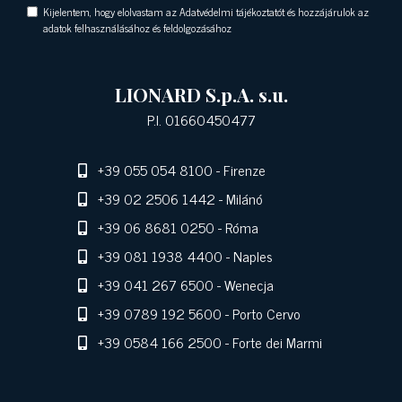
Kijelentem, hogy elolvastam az Adatvédelmi tájékoztatót és hozzájárulok az
adatok felhasználásához és feldolgozásához
LIONARD S.p.A. s.u.
P.I. 01660450477
+39 055 054 8100
- Firenze
+39 02 2506 1442
- Milánó
+39 06 8681 0250
- Róma
+39 081 1938 4400
- Naples
+39 041 267 6500
- Wenecja
+39 0789 192 5600
- Porto Cervo
+39 0584 166 2500
- Forte dei Marmi