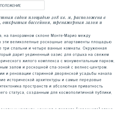
ОПОЛОЖЕНИЕ
тным садом площадью 208 кв. м, расположена в
, открытым бассейном, тренажерным залом и
а, на панорамном склоне Монте-Марио между
ы эти великолепные роскошные апартаменты площадью
е три спальни и четыре ванные комнаты. Окруженная
торый дарит уединенный оазис для отдыха на свежем
орического жилого комплекса с монументальным парком,
ым залом и роскошной спа-зоной с велнес-центром.
ции и реновации старинной дворянской усадьбы начала
ние исторической архитектуры и самые передовые
итектоника пространств и абсолютная приватность
его статуса, созданным для космополитичной публики,
сновных уровнях, начиная с первого (наземного) этажа,
альную интеграцию с окружающей природой. Входной