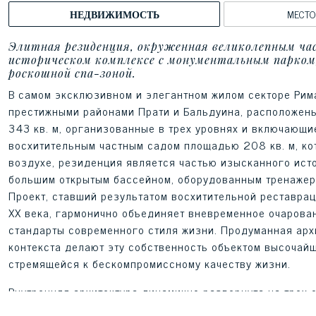
НЕДВИЖИМОСТЬ
МЕСТ
Элитная резиденция, окруженная великолепным час
историческом комплексе с монументальным парком
роскошной спа-зоной.
В самом эксклюзивном и элегантном жилом секторе Рим
престижными районами Прати и Бальдуина, расположен
343 кв. м, организованные в трех уровнях и включающи
восхитительным частным садом площадью 208 кв. м, ко
воздухе, резиденция является частью изысканного ист
большим открытым бассейном, оборудованным тренажерн
Проект, ставший результатом восхитительной реставра
XX века, гармонично объединяет вневременное очарова
стандарты современного стиля жизни. Продуманная арх
контекста делают эту собственность объектом высочайш
стремящейся к бескомпромиссному качеству жизни.
Внутренняя архитектура динамично развернута на трех о
что подчеркивает исключительное обилием света и иде