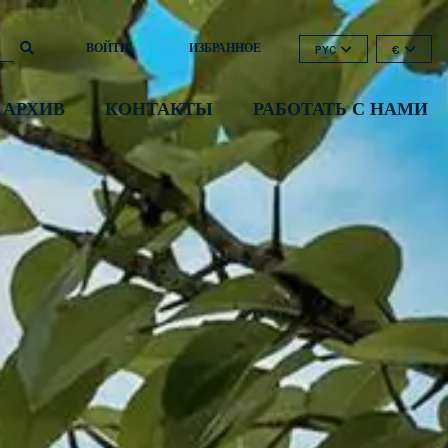
ВОЙТИ
ИЗБРАННОЕ
PYC
€
 АРХИВ
КОНТАКТЫ
РАБОТАТЬ С НАМИ