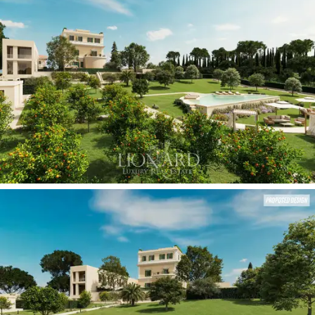
Outre cette splendide dépendance exclusive, la
propriété bénéficie d’un accès aux extraordinaires
équipements communs situés dans le
parc de plus de
6 000 m²
. L’espace bien-être de la copropriété abrite
un spa luxueux équipé d’un sauna et d’un hammam,
flanqué d’une salle de sport dotée d’équipements de
fitness de dernière génération. La grande piscine
extérieure à débordement est agrémentée d’un
élégant solarium. La propriété offre enfin la possibilité
pratique d’acquérir des places de parking réservées
dans le parking sécurisé du complexe.
L’image représente une proposition d’aménagement
sous forme de rendu et non l’état actuel du bien
immobilier.