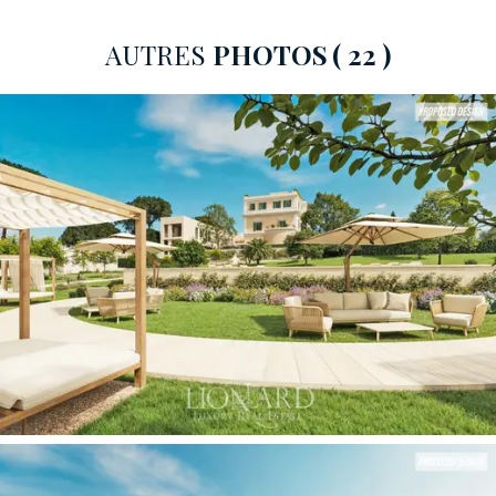
trois niveaux principaux à partir du rez-de-chaussée,
mettant en valeur l’extraordinaire luminosité des
AUTRES
PHOTOS
( 22 )
espaces et une parfaite intégration avec la nature
environnante. Le niveau d’entrée est entièrement dédié
à la réception prestigieuse, avec de vastes salons, des
parquets en bois précieux et de majestueuses baies
vitrées dotées de double vitrage à haute isolation
thermique et acoustique qui s’ouvrent directement sur
l
’espace extérieur privé.
La partie nuit comprend les
trois chambres, dotées de dressings et desservies par
deux salles de bains luxueuses à cet étage.
Le grand jardin privé de 208 m²
constitue un havre de
verdure intime, s’imposant comme l’espace idéal pour
des dîners formels ou des moments de détente
absolue en plein air.