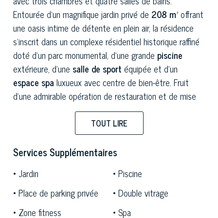
avec trois chambres et quatre salles de bains.
Entourée d’un magnifique jardin privé de
208 m²
offrant
une oasis intime de détente en plein air, la résidence
s’inscrit dans un complexe résidentiel historique raffiné
doté d’un parc monumental, d’une grande
piscine
extérieure, d’une
salle de sport
équipée et d’un
espace spa
luxueux avec centre de bien-être. Fruit
d’une admirable opération de restauration et de mise
en valeur d’une propriété noble du début du XXe siècle,
ce projet allie le charme intemporel de l’architecture
TOUT LIRE
historique aux normes les plus sophistiquées de l’art de
vivre contemporain. L’articulation des volumes et
Services Supplémentaires
l’intimité totale du cadre en font une propriété de très
Jardin
Piscine
haut standing, conçue pour une clientèle cosmopolite à
la recherche d’une expérience de vie sans compromis.
Place de parking privée
Double vitrage
Zone fitness
Spa
L’architecture intérieure se déploie avec dynamisme sur