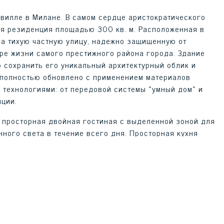
вилле в Милане. В самом сердце аристократического
я резиденция площадью 300 кв. м. Расположенная в
на тихую частную улицу, надежно защищенную от
тре жизни самого престижного района города. Здание
сохранить его уникальный архитектурный облик и
 полностью обновлено с применением материалов
технологиями: от передовой системы «умный дом» и
яции.
я просторная двойная гостиная с выделенной зоной для
ного света в течение всего дня. Просторная кухня
 имеет выход на террасу площадью 50 кв. м. Эта
ра идеально подходит для завтраков на свежем воздухе
еимуществом для недвижимости в центре мегаполиса.
анировку этажа.
орой является роскошный мастер-сьют с собственной
й оазис абсолютной приватности. Три дополнительные