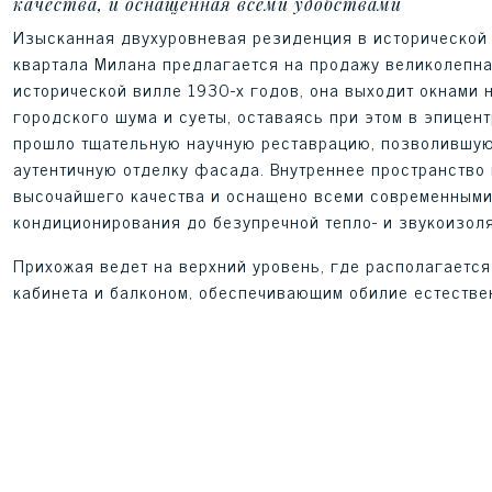
качества, и оснащенная всеми удобствами
Изысканная двухуровневая резиденция в исторической 
квартала Милана предлагается на продажу великолепна
исторической вилле 1930-х годов, она выходит окнами 
городского шума и суеты, оставаясь при этом в эпицен
прошло тщательную научную реставрацию, позволившую 
аутентичную отделку фасада. Внутреннее пространство
высочайшего качества и оснащено всеми современными 
кондиционирования до безупречной тепло- и звукоизол
Прихожая ведет на верхний уровень, где располагаетс
кабинета и балконом, обеспечивающим обилие естествен
плавно переходит в столовую, которая, в свою очередь,
открытая площадка с видом на зелень внутреннего дво
или приватных ужинов, являясь редким и статусным пр
Элегантный гостевой санузел гармонично дополняет пл
Нижний уровень отведен под зону отдыха, центром кот
ванной комнатой и просторной гардеробной — настоящи