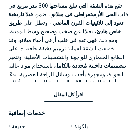
تقع هذه
الشقة التي تبلغ مساحتها 300 متر مربع
في
قلب
الحي الأرستقراطي في ميلانو
، ضمن
فيلا تاريخية
تعود إلى ثلاثينيات القرن الماضي
، وتطل على
طريق
خاص هادئ،
بعيدًا عن صخب وضجيج وسط المدينة،
ومع ذلك فهي تقع في قلب أرقى أحياء ميلانو. وقد
خضعت الشقة لعملية
ترميم دقيقة
حافظت على
الطابع المعماري للواجهة والتشطيبات الأصلية، وتتميز
بتصميمات داخلية مُجددة بالكامل
باستخدام مواد عالية
الجودة، ومجهزة بأحدث وسائل الراحة العصرية، بدءًا
من
أنظمة التشغيل الآلي المتطورة للمنزل
وصولًا إلى
تكييف الهواء.
العزل الصوتي والحراري،
بالإضافة إلى
اقرأ كل المقال
يؤدي المدخل إلى الطابق العلوي، حيث تنفتح
غرفة
خدمات إضافية
معيشة مزدوجة واسعة
، تضمّ
ركنًا للدراسة
وشرفة
تضمن دخول ضوء الشمس الطبيعي طوال اليوم. يتصل
بلكونة
حديقة
المطبخ المجهز لتناول الطعام
بغرفة الطعام، التي