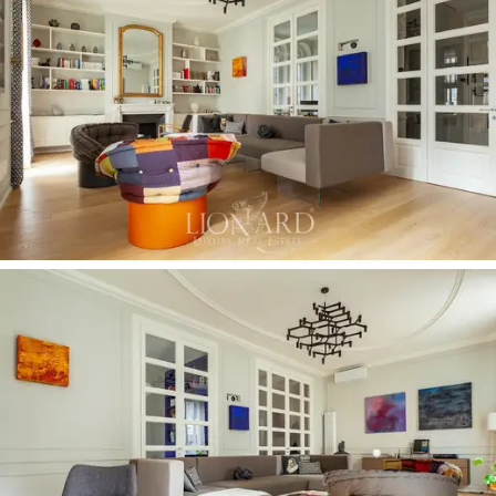
المزدوج
والستائر الكهربائية عزلًا صوتيًا وحراريًا عالي
الجودة
. وتكتمل المرافق بموقف سيارات في الفناء
وقبو ومصعد.