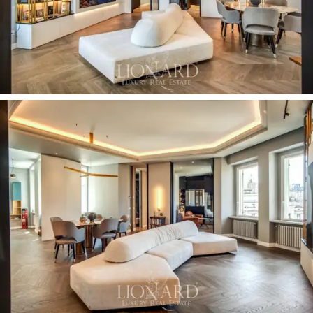
profundidade do espaço. A sala de estar, mobiliada
com um sofá de design e uma espetacular parede de
estar feita sob medida com uma estante
retroiluminada, é o coração pulsante da casa, ideal para
momentos de relaxamento e convívio. A moderna
cozinha
com ilha central e fogão
de indução
é
totalmente equipada e ladeada por um refinado
canto
de bar
com
adega
e poltronas relaxantes. A área de
dormir foi projetada para o máximo conforto e
privacidade. O
quarto principal
é um oásis de
elegância, com um
guarda-roupa privativo
e um
refinado
banheiro privativo,
realçado por uma
pia
dupla
e um espaçoso
chuveiro.
O segundo quarto,
perfeito para crianças ou hóspedes, é mobiliado com
uma escrivaninha e oferece um ambiente aconchegante
e funcional. Um segundo banheiro completa o layout,