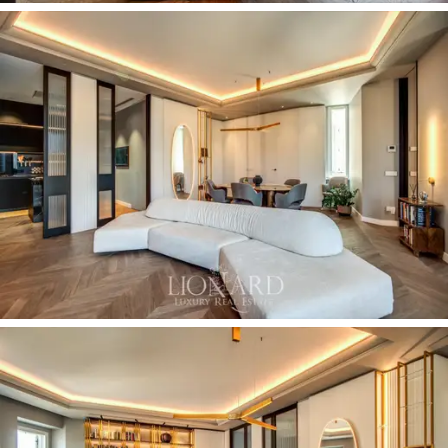
novamente com a elegância e atenção aos detalhes
que caracterizam toda a casa.
Do lado de fora, a propriedade oferece o privilégio de
uma
garagem privativa,
um recurso exclusivo no
coração de
Roma,
que garante conveniência e
segurança. O edifício, equipado com
elevador,
se
encaixa harmoniosamente no contexto histórico da
cidade, combinando charme de época e conforto
contemporâneo.
Comprar esta residência significa mergulhar na magia de
Roma
, vivendo em um apartamento de luxo que
oferece
estética refinada
e
todas as conveniências
modernas.
Uma oportunidade única para aqueles que
desejam viver em uma das áreas mais prestigiosas de
Roma, cercados pela beleza atemporal da
Cidade