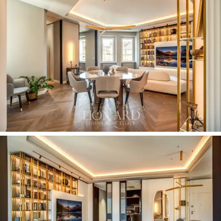
inigualável, onde o charme da Roma mais autêntica se
combina com a conveniência da vida urbana.
A arquitetura interior do apartamento reflete um gosto
refinado e contemporâneo. Linhas quebradas e
geometrias modernas
criam um caminho fluido entre
os cômodos, onde o contraste entre
preto e branco,
madeira e
mármore com veios ousados
expressa uma
estética sofisticada. Superfícies
laqueadas
, iluminação
de designer e materiais de qualidade dão ao
apartamento um caráter único, transformando-o em
uma obra de
elegância minimalista.
O apartamento fica em um andar, com uma
área de
estar
espaçosa e iluminada, caracterizada por um piso
de parquet
espinha de peixe francês
que aumenta a