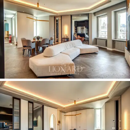
中，住在擁有
精緻美學
和
所有現代便利設施的豪
華公寓中。
對於那些希望居住在羅馬最負盛名的
地區之一、被
永恆之城
的永恆之美及其獨特的氛
圍所包圍的人來說，這是一個獨特的機會。