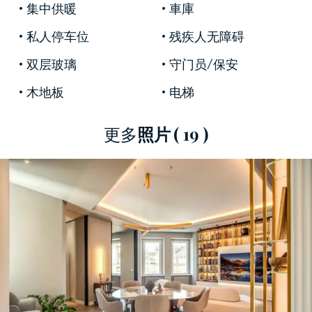
集中供暖
車庫
作坊和宏偉的廣場使該地區成為世界上最令人嚮
往的地區之一。飯店毗鄰美食餐廳、歷史悠久的
私人停车位
残疾人无障碍
咖啡廳和標誌性景點，如
博爾蓋塞別墅、萬神殿
双层玻璃
守门员/保安
和納沃納廣場，
為您提供無與倫比的生活體驗，
將最正宗的羅馬魅力與城市生活的便利融為一
木地板
电梯
體。
更多
照片
( 19 )
公寓的室內建築體現了精緻和現代的品味。折線
和
現代幾何圖形
在房間之間創造了一條流暢的路
徑，
黑色和白色、
木材和
大膽紋理的大理石
之間
的對比表達了一種精緻的美感。
漆面
、設計師照
明和優質材料賦予公寓獨特的個性，使其成為
簡
約優雅的作品。
公寓為一層，
起居區
寬敞明亮，
法式人字形
拼花
地板更增添了空間的深度。客廳配有設計師設計
的沙發以及帶背光書櫃的訂製精美生活牆，是整