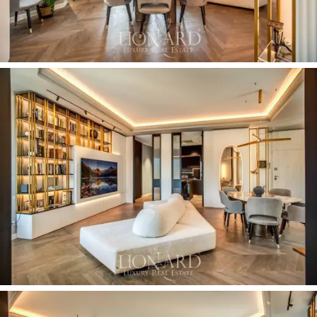
個家庭的心臟，是放鬆和歡樂時刻的理想場所。
現代化的
廚房
設備齊全，設有中央島和
電磁爐
，
兩側是精緻的
酒吧角
，配有
酒窖
和舒適的扶手
椅。睡眠區的設計旨在最大限度地提高舒適度和
隱私。
主臥室
是一片優雅的綠洲，配有
私人衣櫃
和精緻的
獨立浴室，浴室
內設有
雙洗臉盆
和寬敞
的
步入式淋浴間。
第二間臥室非常適合兒童或客
人，配有書桌，提供舒適實用的環境。第二間浴
室完善了佈局，同樣體現了整個房子的優雅和對
細節的關注。
別墅外部設有
私人車庫，
這是
羅馬市中心獨有的
設施，
可確保便利和安全。建築配有
電梯，
與城
市的歷史背景完美地融為一體，將時代魅力與現
代舒適融為一體。
購買此住宅意味著您可以沉浸在
羅馬
的魔力之