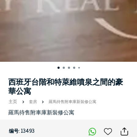
西班牙台階和特萊維噴泉之間的豪
華公寓
主页
套房
羅馬待售附車庫新裝修公寓
羅馬待售附車庫新裝修公寓
编号: 13493