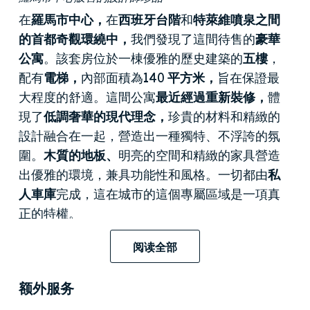
在
羅馬市中心，
在
西班牙台階
和
特萊維噴泉之間
的首都奇觀環繞中，
我們發現了這間待售的
豪華
公寓
。該套房位於一棟優雅的歷史建築的
五樓
，
配有
電梯，
內部面積為
140 平方米，
旨在保證最
大程度的舒適。這間公寓
最近經過重新裝修，
體
現了
低調奢華的現代理念，
珍貴的材料和精緻的
設計融合在一起，營造出一種獨特、不浮誇的氛
圍。
木質的地板、
明亮的空間和精緻的家具營造
出優雅的環境，兼具功能性和風格。一切都由
私
人車庫
完成，這在城市的這個專屬區域是一項真
正的特權。
公寓位於
羅馬
市中心，享有無與倫比的地理位
阅读全部
置，沉浸在世界上最美麗城市的歷史和美景之
中。步行距離內，
康多提大街 (Via Condotti)
和
科
额外服务
爾索大街 (Via del Corso) 等豪華購物街、
手工藝工