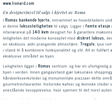
www.lionard.com
En designerjuvel til salgs i hjertet av Roma
I
Romas bankende hjerte,
innrammet av hovedstadens un
vi denne
luksusleiligheten
til salgs. Ligger i
femte etasje
interiørareal på
140 kvm
designet for å garantere maksima
leiligheten det moderne konseptet med
diskret luksus,
der
en eksklusiv, aldri prangende atmosfære.
Tregulv,
lyse rom
i stand til å kombinere funksjonalitet og stil. Alt er fullført
eksklusive området av byen.
Leiligheten ligger i
Romas
sentrum, og har en uforlignelig p
byen i verden. Innen gangavstand gjør luksuriøse shoppin
håndverksverksteder og monumentale piazzaer dette området
gourmetrestauranter, historiske kafeer og ikoniske steder
enestående livsopplevelse, hvor sjarmen til det mest aut
Interiørarkitekturen i leiligheten gjenspeiler en raffinert 
skaper en flytende bane mellom rommene, hvor kontrast
uttrykker en sofistikert estetikk.
Lakkerte
overflater, desig