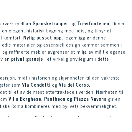
derverk mellom
Spansketrappen
og
Trevifontenen,
finner
i en elegant historisk bygning med
heis,
og tilbyr et
l komfort.
Nylig pusset opp,
legemliggjør denne
 edle materialer og essensiell design kommer sammen i
 og raffinerte møbler avgrenser et miljø av målt eleganse,
 av en
privat garasje
, et virkelig privilegium i dette
osisjon, midt i historien og skjønnheten til den vakreste
ggater som
Via Condotti
og
Via del Corso,
 til et av de mest ettertraktede i verden. Nærheten til
 som
Villa Borghese, Pantheon og Piazza Navona
gir en
entiske Roma kombineres med bylivets bekvemmelighet.
og moderne smak. Brudde linjer og
moderne geometrier
en mellom
svart og hvitt,
tre og
dristig åremarmor
nerbelysning og kvalitetsmaterialer gir leiligheten en unik