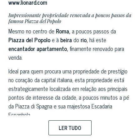
www.lionard.com
Impressionante propriedade renovada a poucos passos da
famosa Piazza del Popolo
Mesmo no centro de
Roma,
a poucos passos da
Piazza del Popolo
e à
beira
do
rio,
há este
encantador
apartamento,
finamente renovado para
venda.
Ideal para quem procura uma propriedade de prestígio
no coração da capital italiana, esta propriedade está
estrategicamente localizada em relação aos principais
pontos de interesse da cidade, a poucos minutos a pé
da Piazza di Spagna e sua majestosa Escadaria
Espanhola.
Desenvolvido em um único andar, no segundo nível de
LER TUDO
um elegante edifício de época com elevador, este