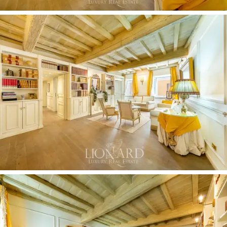
com casa de banho própria, e um quarto extra, também
com casa de banho.
Servido por inúmeros roupeiros embutidos em madeira
e equipado com um cómodo mezanino na zona de
dormir, este
esplêndido apartamento à venda
é a
casa dos sonhos para quem procura luxo e conforto no
centro da cidade.