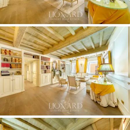
jadalnia i kuchnia. Kontynuuje z dwiema sypialniami,
wyposażonymi we własną łazienkę, oraz zapasowym
pokojem, również z łazienką.
Ten wspaniały apartament na sprzedaż,
obsługiwany
przez liczne drewniane szafy wnękowe i wyposażony w
wygodną antresolę w części sypialnej, jest wymarzonym
domem dla osób poszukujących luksusu i komfortu w
centrum miasta.