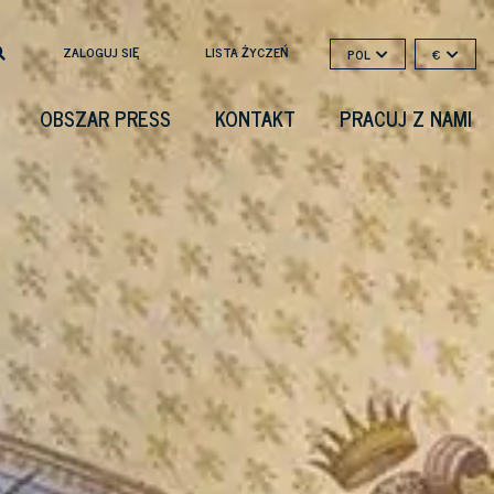
ZALOGUJ SIĘ
LISTA ŻYCZEŃ
POL
€
OBSZAR PRESS
KONTAKT
PRACUJ Z NAMI