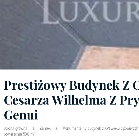
Prestiżowy Budynek Z 
Cesarza Wilhelma Z P
Genui
Strona główna
Zamek
Monumentalny budynek z XVI wieku o powierzchn
powierzchni 536 m²