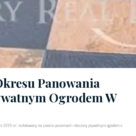
Okresu Panowania
rywatnym Ogrodem W
i 3199 m², rozlokowany na sześciu poziomach i otoczony prywatnym ogrodem o