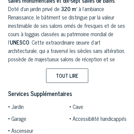
salles monumentales et dix-sept salles de bains
.
Doté d’un jardin privé de
320 m²
à l’ambiance
Renaissance, le bâtiment se distingue par la valeur
inestimable de ses salons ornés de fresques et de ses
cours à loggias classées au patrimoine mondial de
l’
UNESCO
. Cette extraordinaire œuvre d'art
architecturale, qui a traversé les siècles sans altération,
possède de majestueux salons de réception et se
prête parfaitement aussi bien à une résidence
somptueuse de haut standing qu'à l'organisation
TOUT LIRE
d'activités culturelles, de cérémonies et de services
d'accueil.
Services Supplémentaires
Les intérieurs recèlent une spectaculaire stratification
Jardin
Cave
artistique parmi laquelle se détache une fresque du
Garage
Accessibilité handicappés
XVIe siècle de
Luca Cambiaso
: un chef-d’œuvre du
Ascenseur
maniérisme génois. La succession des pièces