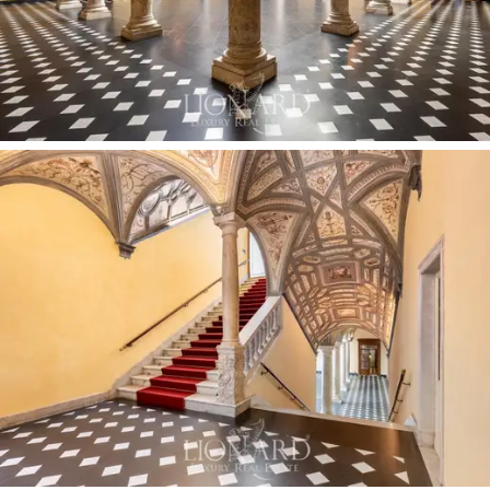
La propriété comprend trois actifs prestigieux
supplémentaires, pouvant être intégrés dans le
périmètre de la négociation en fonction des besoins.
Au rez-de-chaussée, un magasin indépendant d’environ
79 m²
doté de larges vitrines donne directement sur la
rue commerçante. Au premier étage, un restaurant
raffiné d’environ
388 m²,
doté de salles voûtées et de
cuisines professionnelles équipées, actuellement loué à
une enseigne de haute gastronomie. Enfin, aux étages
supérieurs, un appartement en duplex intimiste de
166
m²
: une résidence privée dotée d’un salon aux sols en
losanges d’ardoise et de marbre blanc de Carrare, d’une
cuisine en graniglia d’origine, de
trois chambres
aux
parquets en teck, de
deux salles de bains
et d’une
terrasse de
24 m²
offrant une vue sur la silhouette
historique de la ville.