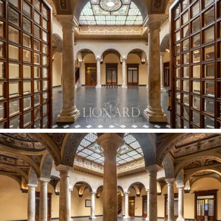
donnant sur la rue, l'ensemble du deuxième étage
occupé par la superbe Salle des Colonnes de
272 m²
et par quatre vastes salles d'exposition d'une
superficie totale de 464 m²
donnant sur la cour
intérieure, ainsi que le troisième étage qui abrite la Salle
« 900 », moderne et insonorisée, idéale pour les
conférences et les concerts privés. Le quatrième
étage constitue le cœur monumental de la
représentation, où le grandiose Salon Cambiaso s’ouvre
en douceur sur le jardin en amont de
320 m²
et sur une
grande terrasse de
216 m²,
complétée par une
splendide chapelle seigneuriale consacrée de
19 m²
. Le
mobilier d’époque d’une valeur exceptionnelle présent à
ce niveau, ainsi qu’un système de parking automatisé
comprenant
six places de stationnement
mécanisées,
font partie des équipements exclusifs du palais.