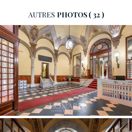
adjacentes présente des salles ornées de fresques,
des pilastres en relief, des stucs polychromes, des sols
AUTRES
PHOTOS
( 32 )
en « seminato » vénitien parsemés de fragments de
corail, ainsi qu’un ensemble décoratif d’une immense
valeur historique et artistique. Au début du XXe siècle,
l’architecte
Gino Coppedè
et le peintre Nicola
Mascialino ont enrichi le bâtiment en y intégrant une
somptueuse cour couverte d’une grande verrière Art
nouveau en vitraux colorés, décorée de motifs néo-
pompéiens.
Le cœur du complexe mis en vente se distingue par
une répartition volumétrique judicieuse, organisée sur
plusieurs niveaux, reliés par un majestueux escalier
monumental en marbre et par un ascenseur intérieur
moderne. L'offre comprend le hall d'entrée historique