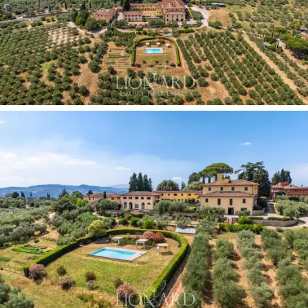
zorgt voor een onberispelijk en discreet logistiek
beheer van het gehele landgoed, terwijl de rust en
privacy van de hoofdvilla gewaarborgd blijven.
Het landgoed is een exclusieve
natuurlijke en
agrarische oase
van uitzonderlijke waarde, waar
vakkundig aangelegde tuinen samenkomen met
olijfenteelt van de hoogste kwaliteit. De weelderige
privétuin van 5.000 m²
beschikt over een prachtig
panoramisch overloopzwembad,
betegelde
zonneterrassen en een ruime parkeerplaats, aangevuld
met een
bioactieve moestuin
gewijd aan
seizoensgebonden biologische gewassen. Het landgoed
strekt zich verder uit over 9,5 hectare, gedomineerd
door een
monumentale olijfgaard,
in de regio bekend
om de productie van een Toscaanse extra vierge
olijfolie met superieure organoleptische eigenschappen.