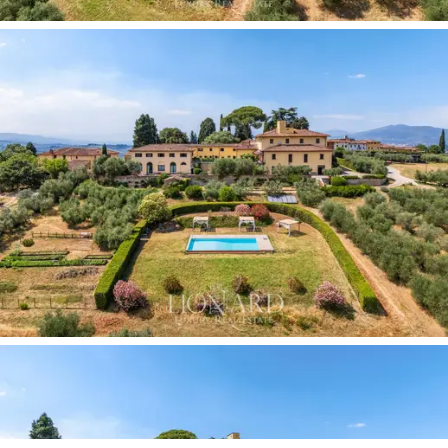
Deze
prestigieuze residentie
wordt gecompleteerd
door een charmante ondergrondse kelder, ideaal voor
opslag en proeverijen, perfect ingepast in de
historische fundering van het pand.