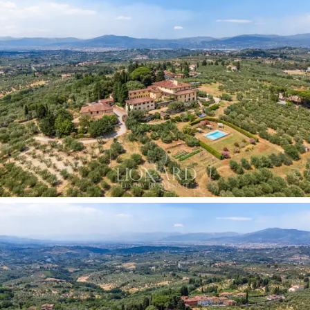
betoverende uitbreiding van de woonruimte en biedt
toegang tot de rust van een intieme binnentuin.
De indeling van de binnenruimtes ontvouwt zich
harmonieus over
drie verdiepingen
en creëert een
majestueus volume waarin licht en de onafhankelijkheid
van de looproutes centraal staan. De veelzijdigheid van
het landgoed wordt vergroot door twee volledig van
de centrale kern gescheiden
gebouwen
, geheel in de
authentieke Toscaanse rustieke stijl. Aan de linkerkant
van het landgoed bevindt zich een
vrijstaande
boerderij
met een eigen ingang, die dienstdoet als
prestigieus gastenverblijf en gasten volledige
autonomie garandeert. Een tweede, aparte structuur,
bereikbaar via de monumentale hoofdingang, is
bestemd voor de
beheerder en het personeel en