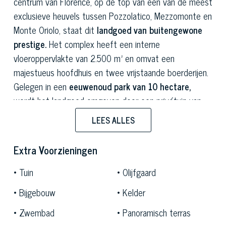
centrum van Florence, op de top van een van de meest
exclusieve heuvels tussen Pozzolatico, Mezzomonte en
Monte Oriolo, staat dit
landgoed van buitengewone
prestige.
Het complex heeft een interne
vloeroppervlakte van 2.500 m² en omvat een
majestueus hoofdhuis en twee vrijstaande boerderijen.
Gelegen in een
eeuwenoud park van 10 hectare,
wordt het landgoed omgeven door een privétuin van
5.000 m² en een
monumentale olijfgaard,
met een
LEES ALLES
spectaculair 360-graden uitzicht dat zich uitstrekt van
de vallei van Florence tot de uitlopers van Chianti. De
Extra Voorzieningen
enorme omvang van de kamers met fresco's en de
absolute privacy van de omgeving maken dit landgoed
Tuin
Olijfgaard
tot een
landgoed van het hoogste prestige
, perfect
Bijgebouw
Kelder
voor het ontvangen van talrijke gasten of voor het
Zwembad
Panoramisch terras
ontwikkelen van exclusieve internationale