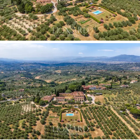
estilo rústico toscano. No lado esquerdo da
propriedade, uma
casa de campo independente
com
entrada privativa serve como uma prestigiosa casa de
hóspedes, garantindo total autonomia aos visitantes.
Em paralelo, uma segunda estrutura separada, acessível
pelo portão principal monumental, destina-se ao
zelador e à equipe,
assegurando uma gestão logística
impecável e discreta de toda a propriedade,
preservando a tranquilidade e a privacidade da casa
principal.
A propriedade constitui um
oásis natural e agrícola
exclusivo de valor excepcional, onde o paisagismo
especializado se une ao cultivo de oliveiras da mais alta
qualidade. O exuberante
jardim privado de 5.000 m²
dispõe de uma magnífica
piscina infinita panorâmica,