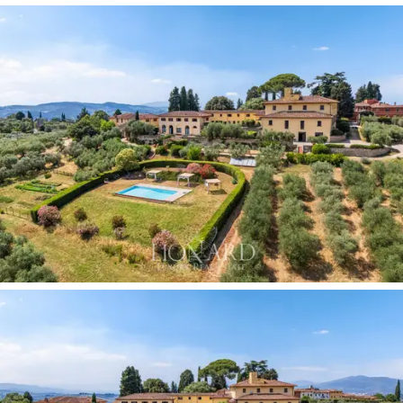
áreas pavimentadas para banhos de sol e um amplo
estacionamento, complementado por uma
horta
bioativa
dedicada a cultivos orgânicos sazonais. A
propriedade estende-se ainda por 9,5 hectares,
dominados por um
olival monumental,
reconhecido na
região pela produção de um azeite extra virgem
toscano de qualidades organolépticas superiores.
Completando esta
residência de prestígio
, encontra-
se uma encantadora adega subterrânea, ideal para
armazenamento e degustação, perfeitamente
integrada às fundações históricas da propriedade.