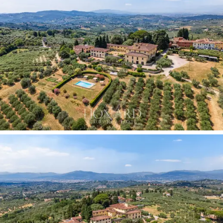
salas de recepção
são embelezadas com autênticos
afrescos monumentais perfeitamente preservados,
tetos altos com afrescos e
vistas para o vale.
Um
elemento arquitetônico de extraordinário charme e
luminosidade é a bela estufa de época, um refinado
espaço envidraçado integrado à estrutura original e
projetado para abrigar laranjeiras durante os meses
mais frios, que hoje serve como uma extensão
encantadora da área de estar, abrindo-se para a
tranquilidade de um jardim interno intimista.
A distribuição dos espaços interiores se desdobra
harmoniosamente em
três níveis
, criando um volume
majestoso que prioriza a luz e a independência dos
percursos de circulação. A versatilidade da propriedade
é reforçada por dois
edifícios
completamente
separados do núcleo central, fiéis ao mais autêntico