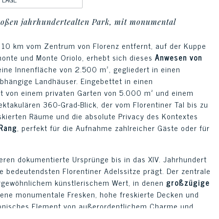
 großen jahrhundertealten Park, mit monumental
r 10 km vom Zentrum von Florenz entfernt, auf der Kuppe
monte und Monte Oriolo, erhebt sich dieses
Anwesen von
eine Innenfläche von 2.500 m², gegliedert in einen
bhängige Landhäuser. Eingebettet in einen
ft von einem privaten Garten von 5.000 m² und einem
takulären 360-Grad-Blick, der vom Florentiner Tal bis zu
eskierten Räume und die absolute Privacy des Kontextes
 Rang
, perfekt für die Aufnahme zahlreicher Gäste oder für
eren dokumentierte Ursprünge bis in das XIV. Jahrhundert
ie bedeutendsten Florentiner Adelssitze prägt. Der zentrale
ergewöhnlichem künstlerischem Wert, in denen
großzügige
ltene monumentale Fresken, hohe freskierte Decken und
tonisches Element von außerordentlichem Charme und
n raffinierter verglaster Raum, der in die ursprüngliche