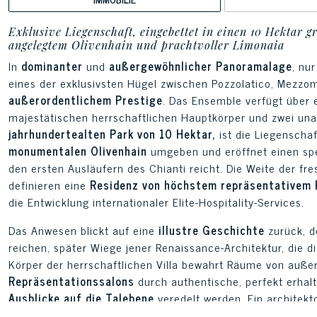
Exklusive Liegenschaft, eingebettet in einen 10 Hektar
angelegtem Olivenhain und prachtvoller Limonaia
In
dominanter
und
außergewöhnlicher Panoramalage
, nu
eines der exklusivsten Hügel zwischen Pozzolatico, Mezzo
außerordentlichem Prestige
. Das Ensemble verfügt über 
majestätischen herrschaftlichen Hauptkörper und zwei una
jahrhundertealten Park von 10 Hektar,
ist die Liegenscha
monumentalen Olivenhain
umgeben und eröffnet einen spek
den ersten Ausläufern des Chianti reicht. Die Weite der fr
definieren eine
Residenz von höchstem repräsentativem
die Entwicklung internationaler Elite-Hospitality-Services.
Das Anwesen blickt auf eine
illustre Geschichte
zurück, d
reichen, später Wiege jener Renaissance-Architektur, die d
Körper der herrschaftlichen Villa bewahrt Räume von auß
Repräsentationssalons
durch authentische, perfekt erha
Ausblicke auf die Talebene
veredelt werden. Ein architek
Lichtreichtum ist die wunderschöne historische Limonaia, ei