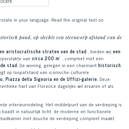
LOCATIE
nslate in your language. Read the original text on
storisch pand, op slechts een steenworp afstand van de
en aristocratische straten van de stad
, bieden wij
een
ppervlakte van
circa 200 m²
, compleet met een
de stad.
De woning, gelegen in een charmant
historisch
igt op loopafstand van iconische culturele
, Piazza della Signoria en de Uffizi-galerie.
Deze
entieke hart van Florence dagelijks wil ervaren of als
de interieurindeling. Het middelpunt van de verdieping is
 baadt in natuurlijk licht; de moderne en functionele
tenbadkamer met douche de verdieping compleet maakt.