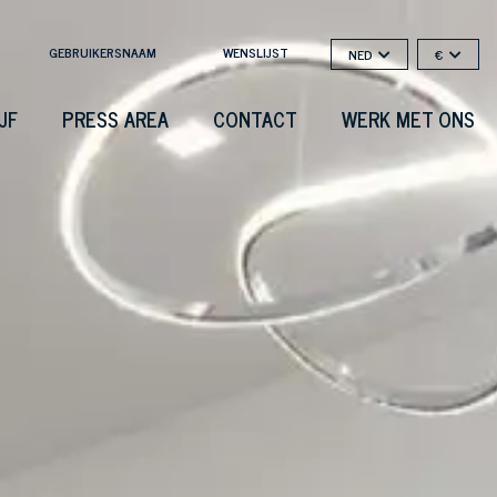
GEBRUIKERSNAAM
WENSLIJST
NED
€
JF
PRESS AREA
CONTACT
WERK MET ONS