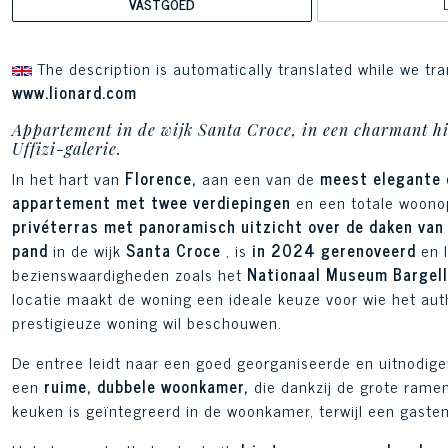
VASTGOED
The description is automatically translated while we tra
www.lionard.com
Appartement in de wijk Santa Croce, in een charmant hi
Uffizi-galerie.
In het hart van
Florence,
aan een van de
meest elegante 
appartement met twee verdiepingen
en een totale woono
privéterras met panoramisch uitzicht over de daken van 
pand
in de wijk
Santa Croce
, is
in 2024 gerenoveerd
en l
bezienswaardigheden zoals het
Nationaal Museum Bargello
locatie maakt de woning een ideale keuze voor wie het auth
prestigieuze woning wil beschouwen.
De entree leidt naar een goed georganiseerde en uitnodigen
een
ruime, dubbele woonkamer,
die dankzij de grote ramen
keuken is geïntegreerd in de woonkamer, terwijl een gas