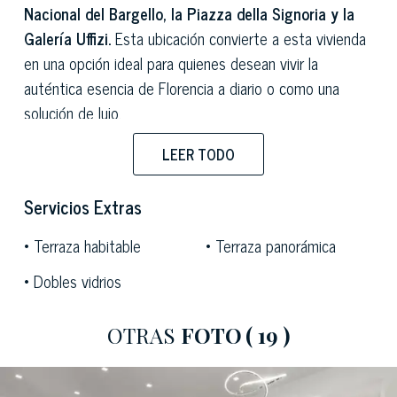
Nacional del Bargello, la Piazza della Signoria y la
Galería Uffizi.
Esta ubicación convierte a esta vivienda
en una opción ideal para quienes desean vivir la
auténtica esencia de Florencia a diario o como una
solución de lujo.
La entrada conduce a un interior bien organizado y
LEER TODO
acogedor. El punto central de la planta es un
amplio
salón doble, bañado en luz natural gracias a sus
Servicios Extras
generosos ventanales.
La moderna y funcional cocina
Terraza habitable
Terraza panorámica
se integra en el salón, mientras que un aseo con ducha
completa la planta.
Dobles vidrios
La zona de descanso consta de
tres dormitorios
OTRAS
FOTO
( 19 )
dobles
, caracterizados por grandes ventanales que
proporcionan luz natural y sugerentes vistas del tejido
urbano histórico circundante.
Dos de estas