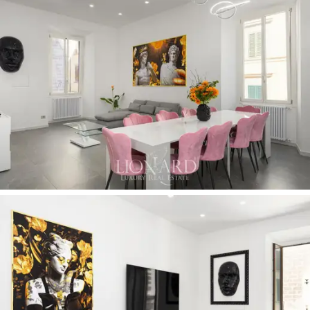
habitaciones ofrecen mayor privacidad y comodidad
gracias a sus baños privados con ducha.
Una escalera interior conduce a la planta superior,
donde se encuentra un
segundo salón luminoso y
versátil.
Actualmente utilizado como zona de descanso
y entretenimiento, podría convertirse en un estudio o
sala de lectura. La segunda planta ofrece acceso
directo a la
terraza privada, ya equipada con una
mesa y una segunda cocina exterior: un espacio
abierto único con vistas panorámicas a los tejados
de Florencia,
ideal para comer al aire libre en un
entorno urbano con encanto. La propiedad también
incluye varios trasteros y un ático utilizado como
lavadero.