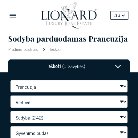
LTU
Sodyba parduodamas Prancūzija
Pradinis puslapis
Ieškoti
Ieškoti
(0 Savybės)