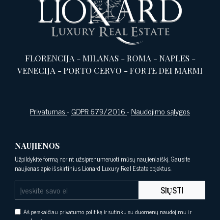
FLORENCIJA
-
MILANAS
-
ROMA
-
NAPLES
-
VENECIJA
-
PORTO CERVO
-
FORTE DEI MARMI
Privatumas
-
GDPR 679/2016
-
Naudojimo sąlygos
NAUJIENOS
Užpildykite formą norint užsiprenumeruoti mūsų naujienlaiškį. Gausite
naujienas apie išskirtinius Lionard Luxury Real Estate objektus.
SIŲSTI
Aš perskaičiau privatumo politiką ir sutinku su duomenų naudojimu ir