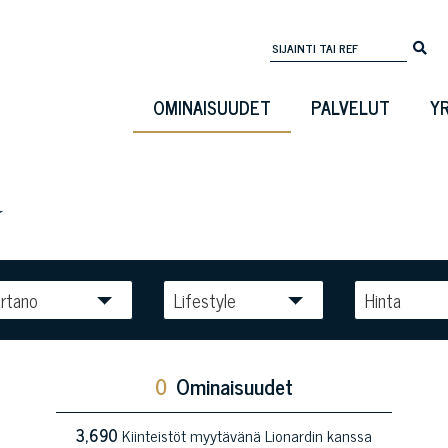
OMINAISUUDET
PALVELUT
Y
a
rtano
Lifestyle
Hinta
0
Ominaisuudet
3,690
Kiinteistöt myytävänä Lionardin kanssa