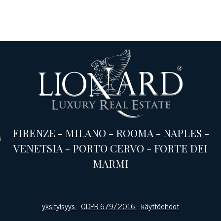
FIRENZE
-
MILANO
-
ROOMA
-
NAPLES
-
s
VENETSIA
-
PORTO CERVO
-
FORTE DEI
MARMI
yksityisyys
-
GDPR 679/2016
-
käyttöehdot