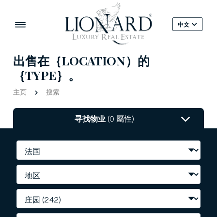
中文
出售在｛LOCATION）的
｛TYPE｝。
主页
搜索
寻找物业
(0 屬性)