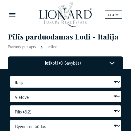
LTU
Pilis parduodamas Lodi - Italija
Pradinis puslapis
Ieškoti
Ieškoti
(0 Savybės)