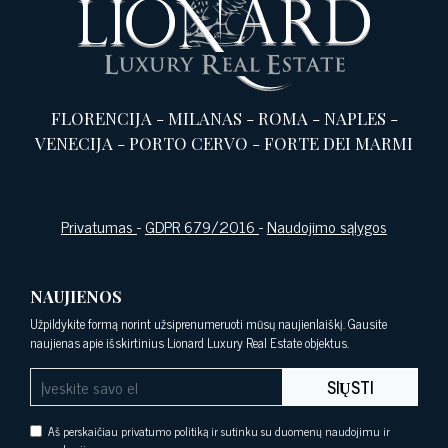
FLORENCIJA
-
MILANAS
-
ROMA
-
NAPLES
-
VENECIJA
-
PORTO CERVO
-
FORTE DEI MARMI
Privatumas
-
GDPR 679/2016
-
Naudojimo sąlygos
NAUJIENOS
Užpildykite formą norint užsiprenumeruoti mūsų naujienlaiškį. Gausite
naujienas apie išskirtinius Lionard Luxury Real Estate objektus.
SIŲSTI
Aš perskaičiau privatumo politiką ir sutinku su duomenų naudojimu ir