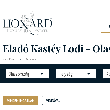
T
Eladó Kastéy Lodi - Ol
Kezdőlap
Keresés
Olaszország
Helység
Ka
MINDEN INGATLAN
VIDEÓVAL