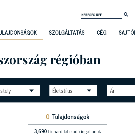
ULAJDONSÁGOK
SZOLGÁLTATÁS
CÉG
SAJTÓ
aszország régióban
stely
Életstílus
Ár
0
Tulajdonságok
3,690
Lionarddal eladó ingatlanok