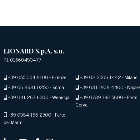
LIONARD S.p.A. s.u.
P.I. 01660450477
+39 055 054 8100
- Firenze
+39 02 2506 1442
- Milánó
+39 06 8681 0250
- Róma
+39 081 1938 4400
- Naple
+39 041 267 6500
- Wenecja
+39 0789 192 5600
- Porto
Cervo
+39 0584 166 2500
- Forte
dei Marmi