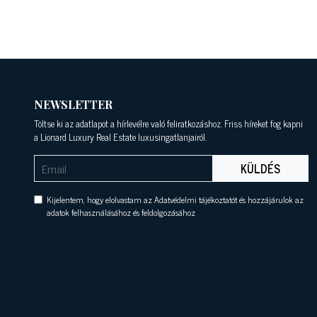
NEWSLETTER
Töltse ki az adatlapot a hírlevélre való feliratkozáshoz. Friss híreket fog kapni
a Lionard Luxury Real Estate luxusingatlanjairól.
KÜLDÉS
Kijelentem, hogy elolvastam az Adatvédelmi tájékoztatót és hozzájárulok az
adatok felhasználásához és feldolgozásához