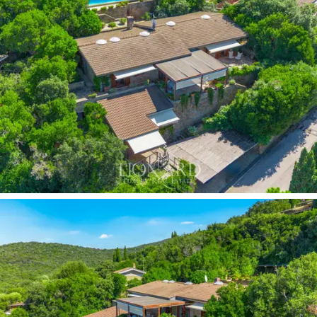
변 언덕은 자연, 문화, 휴식, 그리고 엔터테인먼트
가 어우러진 특별한 공간을 선사합니다.
건축학적 관점에서 볼 때, 이 빌라는 넓은 개방 공
간과 석재, 목재 등
천연 소재를
사용하여 주변 경
관과 조화를 이루는 현대적이고 깔끔한 라인을 자
랑합니다. 외관은 토스카나 전통을 연상시키는 노
출된 석재 디테일로 장식되어 있으며, 실내는 따뜻
한 원목 바닥과 반사 방지 처리된 유리 목재 창틀
로
우아함과 기능성을 겸비한 디자인을 강조합니
다.
최근 리모델링을 통해 최고급 마감재와 최상의
생활 편의성을 보장하는 현대적인 시스템을 갖춰
모든 디테일이 완벽하게 구현되었습니다.
메인 빌라의
내부는
넓고 통풍이 잘 되며, 자연광
이 주를 이룹니다. 입구는
벽난로가
있는 넓은 더
블 거실로 이어지며, 이는 가족 생활의 중심이 됩