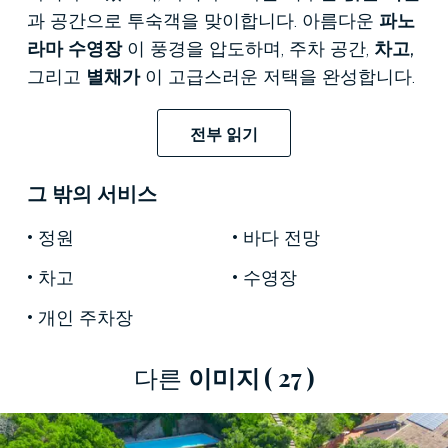
과 공간으로 투숙객을 맞이합니다. 아름다운
파노
라마 수영장
이 풍경을 압도하며, 주차 공간,
차고,
그리고
별채가
이 고급스러운 저택을 완성합니다.
토스카나에서 가장 아름다운 해안선에서 우아함
과 프라이버시, 그리고 바다와의 만남을 원하는 분
전부 읽기
들에게 안성맞춤입니다.
그 밖의 서비스
이 숙박 시설은 아름다운 모래사장, 선착장, 스포
츠 클럽으로 유명한
토스카나 마렘마
에서 가장
정원
바다 전망
인기 있는 지역 중 하나에 위치해 있습니다. 푼타
차고
수영장
알라(Punta Ala)는 수정처럼 맑은 바다, 수백 년 된
소나무 숲, 그리고 수준 높은 서비스가 어우러진
개인 주차장
세련된 라이프스타일로 유명합니다. 전통이 살아
숨 쉬는 활기찬 마을
, 카스틸리오네 델라 페스카
다른
이미지
( 27 )
이아(Castiglione della Pescaia)
의 중심지도 가까운
거리에 있습니다. 포도밭과 올리브 나무가 있는 주