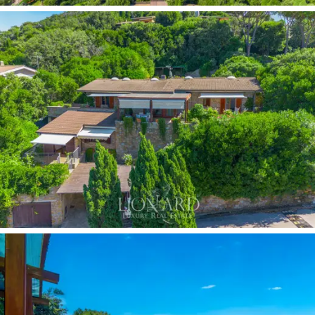
안아
평화롭고 사적인 오아시스를 만들어냅니다.
높은 곳에 위치한
탁 트인 수영장은
해안선의 탁
트인 전망을 선사하며 숨 막힐 듯 아름다운 전망
을 선사합니다. 편리한
이중 차고,
지붕이 있는 주
차 공간, 그리고 사계절 내내 최상의 거주 환경을
보장하도록 설계된 공간들이 외관을 완성합니다.
푼타 알라에서 판매되는 이 빌라를
구매한다는 것
은 고급 주거 공간뿐만 아니라 바다, 자연, 그리고
편안함이 어우러진 라이프스타일을 선택하는 것
을 의미합니다. 도심, 주요 편의시설, 그리고 바다
에서 불과 몇 분 거리에 있는 이 특별한 입지 덕분
에 편리함을 포기하지 않고도 완벽한 평온함을 누
리며 생활할 수 있습니다.
카스틸리오네 델라 페스
카이아
와 같은 매력적인 마을과
토스카나 마렘마
의 유명한 명소와 인접해 있어 바닷가에 위치한