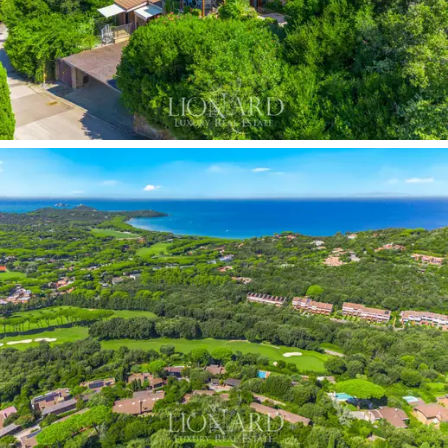
니다. 거실은
탁 트인 테라스
로 이어져 실내와 실
외가 훌륭하게 연결됩니다. 넓고 실용적인
다이닝
룸 주방도 마련되어 있습니다.
침실은 각각 전용
욕실과 옷장이 있는
세 개의 더블 침실
과 네 번째
침실로 쉽게 개조할 수 있는
서재로
구성되어 있
습니다.
이 부동산에는 메인 빌라 아래에 위치한
별채
도
포함되어 있으며, 역시 멋진 바다 전망을 감상할
수 있습니다. 별채에는 넓은 거실, 더블 침실, 샤워
시설이 구비된 욕실이 있어 손님이나 서비스 직원
에게 완벽한 장소입니다.
외관은
이 부동산의 가장 귀중한 특징 중 하나입
니다. 넓은 테라스는 야외 식사나 휴식을 위한 이
상적인 공간을 제공할 뿐만 아니라, 고목 참나무와
지중해의 정취가 물씬 풍기는 정원이 빌라를 감싸